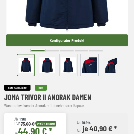
Konfigurator Produkt
KONFIGURIERBAR
NEU
JOMA TRIVOR II ANORAK DAMEN
Wasserabweisender Anorak mit abnehmbarer Kapuze
Ab
1 Stk.
Ab
10 Stk.
75,00 €*
UVP
(40.13% gespart)
je 40,90 € *
44,90 € *
Ab