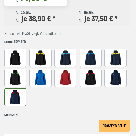
Ab
Ab
20 Stk.
Ab
50 Stk.
je 38,90 € *
je 37,50 € *
Ab
Ab
Preise inkl. MwSt. zzgl. Versandkosten
FARBE
: NAVY-RED
BLACK
BLACK-YELLOW
DARK NAVY TURQUESA
NAVY-ROYAL
NAVY-YELLO
NEGRO-VERDE FLUOR
ROYAL
red
BLACK-RED
NAVY
NAVY-RED
GRÖSSE
: XL
GRÖSSENTABELLE