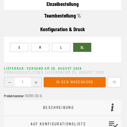
Einzelbestellung
Teambestellung
%
Konfiguration & Druck
S
M
L
XL
LIEFERBAR: VERSAND AM 20. AUGUST 2026
VORAUSSICHTLICHES LIEFERDATUM 23. AUGUST 2026
Produkt Anzahl: Gib den gewünschten Wert ein oder benutze
IN DEN WARENKORB
Produktnummer:
903199-336-XL
BESCHREIBUNG
AUF KONFIGURATIONSLISTE