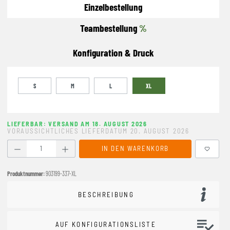
Einzelbestellung
Teambestellung
%
Konfiguration & Druck
S
M
L
XL
LIEFERBAR: VERSAND AM 18. AUGUST 2026
VORAUSSICHTLICHES LIEFERDATUM 20. AUGUST 2026
Produkt Anzahl: Gib den gewünschten Wert ein oder benutze
IN DEN WARENKORB
Produktnummer:
903199-337-XL
BESCHREIBUNG
AUF KONFIGURATIONSLISTE