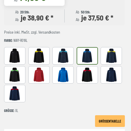
Ab
Ab
20 Stk.
Ab
50 Stk.
je 38,90 € *
je 37,50 € *
Ab
Ab
Preise inkl. MwSt. zzgl. Versandkosten
FARBE
: NAVY-ROYAL
Black
BLACK-YELLOW
DARK NAVY TURQUESA
NAVY-ROYAL
NAVY-YELLO
NEGRO-VERDE FLUOR
RED
royal
BLACK-RED
NAVY
NAVY-RED
GRÖSSE
: XL
GRÖSSENTABELLE