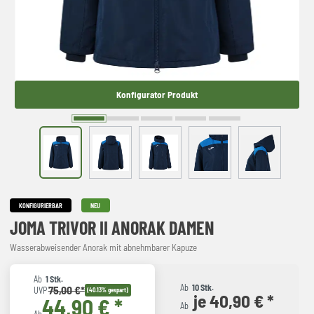
Konfigurator Produkt
KONFIGURIERBAR
NEU
JOMA TRIVOR II ANORAK DAMEN
Wasserabweisender Anorak mit abnehmbarer Kapuze
Ab
1 Stk.
Ab
10 Stk.
75,00 €*
UVP
(40.13% gespart)
je 40,90 € *
44,90 € *
Ab