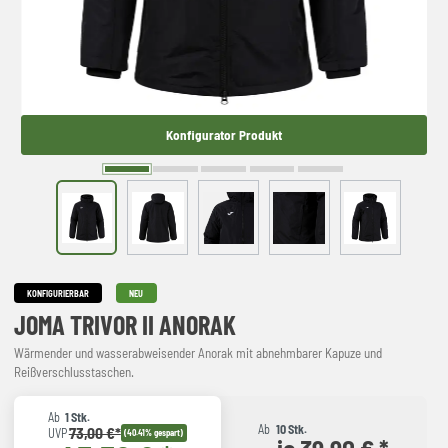
Konfigurator Produkt
KONFIGURIERBAR
NEU
JOMA TRIVOR II ANORAK
Wärmender und wasserabweisender Anorak mit abnehmbarer Kapuze und
Reißverschlusstaschen.
Ab
1 Stk.
Ab
10 Stk.
73,00 €*
UVP
(40.41% gespart)
je 39,90 € *