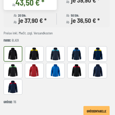
43,50 € *
Ab
Ab
Ab
20 Stk.
Ab
50 Stk.
je 37,90 € *
je 36,50 € *
Ab
Ab
Preise inkl. MwSt. zzgl. Versandkosten
FARBE
: BLACK
BLACK
BLACK-YELLOW
DARK NAVY TURQUESA
NAVY-ROYAL
NAVY-YELLO
NEGRO-VERDE FLUOR
RED
royal
BLACK-RED
NAVY
NAVY-RED
GRÖSSE
: 116
GRÖSSENTABELLE