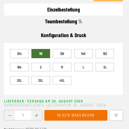
Einzelbestellung
Teambestellung
%
Konfiguration & Druck
104
116
128
140
152
164
S
M
L
XL
2XL
3XL
4XL
LIEFERBAR: VERSAND AM 20. AUGUST 2026
VORAUSSICHTLICHES LIEFERDATUM 23. AUGUST 2026
Produkt Anzahl: Gib den gewünschten Wert ein oder benutze
IN DEN WARENKORB