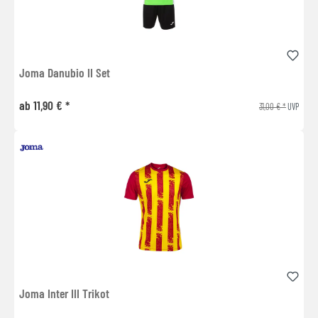
Joma Danubio II Set
ab 11,90 € *
31,00 € *
UVP
Joma Inter III Trikot