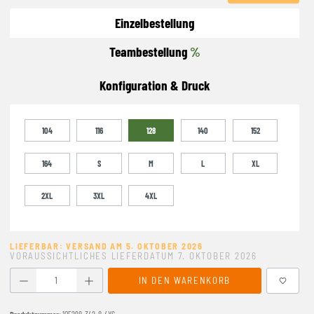
Einzelbestellung
Teambestellung
%
Konfiguration & Druck
104
116
128
140
152
164
S
M
L
XL
2XL
3XL
4XL
LIEFERBAR: VERSAND AM 5. OKTOBER 2026
VORAUSSICHTLICHES LIEFERDATUM 7. OKTOBER 2026
Produkt Anzahl: Gib den gewünschten Wert ein oder benutze
IN DEN WARENKORB