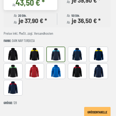
43,50 € *
Ab
Ab
Ab
20 Stk.
Ab
50 Stk.
je 37,90 € *
je 36,50 € *
Ab
Ab
Preise inkl. MwSt. zzgl. Versandkosten
FARBE
: DARK NAVY TURQUESA
Black
BLACK-YELLOW
DARK NAVY TURQUESA
NAVY-ROYAL
NAVY-YELLO
NEGRO-VERDE FLUOR
red
royal
BLACK-RED
NAVY
NAVY-RED
GRÖSSE
: 128
GRÖSSENTABELLE