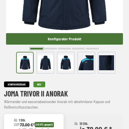
Konfigurator Produkt
KONFIGURIERBAR
NEU
JOMA TRIVOR II ANORAK
Wärmender und wasserabweisender Anorak mit abnehmbarer Kapuze und
Reißverschlusstaschen.
Ab
1 Stk.
Ab
10 Stk.
73,00 €*
UVP
(40.41% gespart)
je 39,90 € *