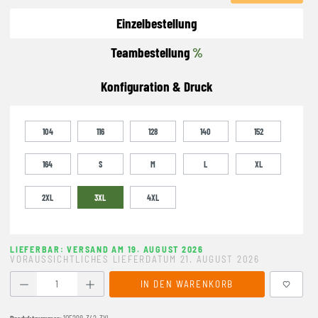
Einzelbestellung
Teambestellung
%
Konfiguration & Druck
104
116
128
140
152
164
S
M
L
XL
2XL
3XL
4XL
LIEFERBAR: VERSAND AM 19. AUGUST 2026
VORAUSSICHTLICHES LIEFERDATUM 21. AUGUST 2026
Produkt Anzahl: Gib den gewünschten Wert ein oder benutze
IN DEN WARENKORB