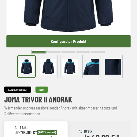
Konfigurator Produkt
KONFIGURIERBAR
NEU
JOMA TRIVOR II ANORAK
Wärmender und wasserabweisender Anorak mit abnehmbarer Kapuze und
Reißverschlusstaschen.
Ab
1 Stk.
Ab
10 Stk.
75,00 €*
UVP
(40.13% gespart)
je 40,90 € *