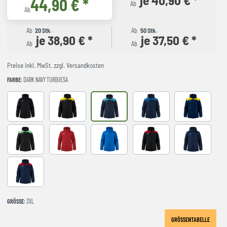
44,90 € *
Ab
Ab
Ab
20 Stk.
Ab
50 Stk.
je 38,90 € *
je 37,50 € *
Ab
Ab
Preise inkl. MwSt. zzgl. Versandkosten
FARBE
: DARK NAVY TURQUESA
Black
BLACK-YELLOW
DARK NAVY TURQUESA
NAVY-ROYAL
NAVY-YELLO
NEGRO-VERDE FLUOR
RED
royal
BLACK-RED
Navy
NAVY-RED
GRÖSSE
: 3XL
GRÖSSENTABELLE