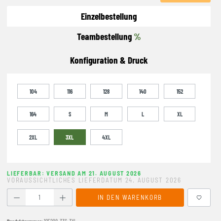
Einzelbestellung
Teambestellung
%
Konfiguration & Druck
104
116
128
140
152
164
S
M
L
XL
2XL
3XL
4XL
LIEFERBAR: VERSAND AM 21. AUGUST 2026
VORAUSSICHTLICHES LIEFERDATUM 24. AUGUST 2026
Produkt Anzahl: Gib den gewünschten Wert ein oder benutze
IN DEN WARENKORB