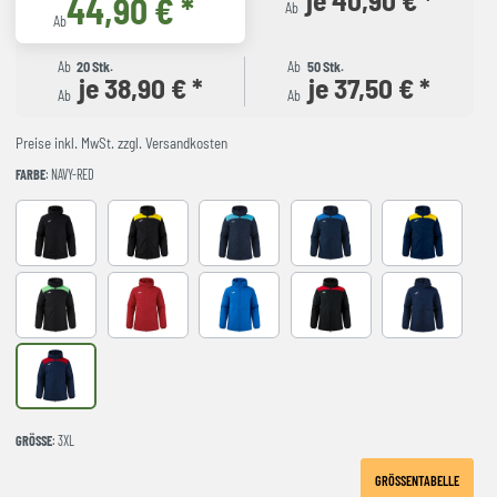
44,90 € *
Ab
Ab
Ab
20 Stk.
Ab
50 Stk.
je 38,90 € *
je 37,50 € *
Ab
Ab
Preise inkl. MwSt. zzgl. Versandkosten
FARBE
: NAVY-RED
Black
BLACK-YELLOW
DARK NAVY TURQUESA
NAVY-ROYAL
NAVY-YELLO
NEGRO-VERDE FLUOR
red
royal
BLACK-RED
Navy
NAVY-RED
GRÖSSE
: 3XL
GRÖSSENTABELLE