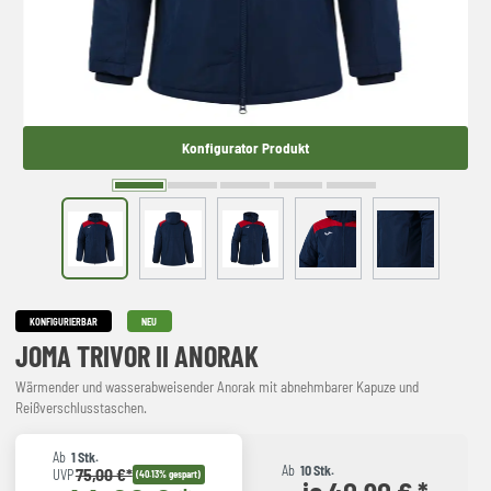
Konfigurator Produkt
KONFIGURIERBAR
NEU
JOMA TRIVOR II ANORAK
Wärmender und wasserabweisender Anorak mit abnehmbarer Kapuze und
Reißverschlusstaschen.
Ab
1 Stk.
Ab
10 Stk.
75,00 €*
UVP
(40.13% gespart)
je 40,90 € *