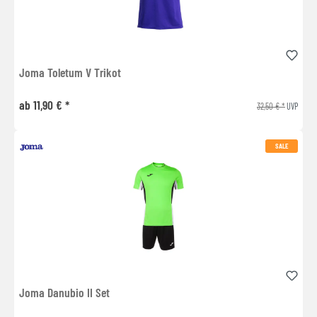
Joma Toletum V Trikot
ab 11,90 € *
32,50 € *
UVP
SALE
Joma Danubio II Set