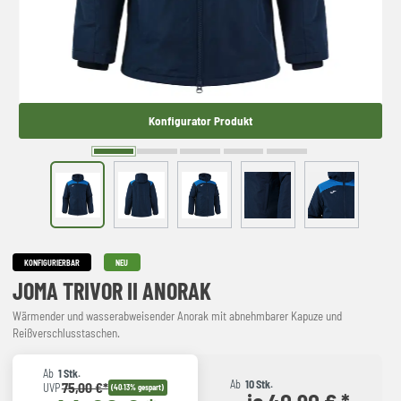
Konfigurator Produkt
KONFIGURIERBAR
NEU
JOMA TRIVOR II ANORAK
Wärmender und wasserabweisender Anorak mit abnehmbarer Kapuze und
Reißverschlusstaschen.
Ab
1 Stk.
Ab
10 Stk.
75,00 €*
UVP
(40.13% gespart)
je 40,90 € *