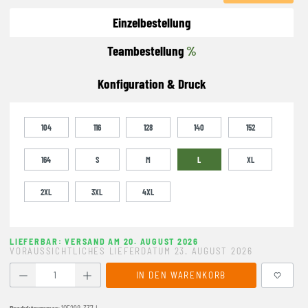
Einzelbestellung
Teambestellung
%
Konfiguration & Druck
104
116
128
140
152
164
S
M
L
XL
2XL
3XL
4XL
LIEFERBAR: VERSAND AM 20. AUGUST 2026
VORAUSSICHTLICHES LIEFERDATUM 23. AUGUST 2026
Produkt Anzahl: Gib den gewünschten Wert ein oder benutze
IN DEN WARENKORB