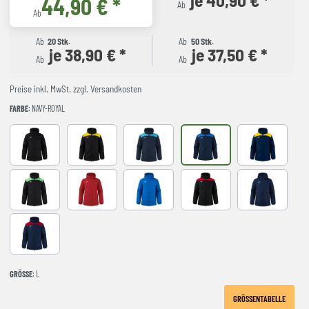
44,90 € *
Ab
Ab
Ab
20 Stk.
Ab
50 Stk.
je 38,90 € *
je 37,50 € *
Ab
Ab
Preise inkl. MwSt. zzgl. Versandkosten
FARBE
: NAVY-ROYAL
Black
BLACK-YELLOW
DARK NAVY TURQUESA
NAVY-ROYAL
NAVY-YELLO
NEGRO-VERDE FLUOR
red
royal
BLACK-RED
NAVY
NAVY-RED
GRÖSSE
: L
GRÖSSENTABELLE