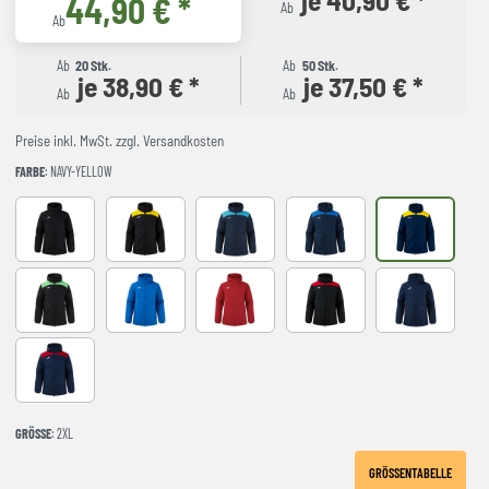
44,90 € *
Ab
Ab
Ab
20 Stk.
Ab
50 Stk.
je 38,90 € *
je 37,50 € *
Ab
Ab
Preise inkl. MwSt. zzgl. Versandkosten
FARBE
: NAVY-YELLOW
BLACK
BLACK-YELLOW
DARK NAVY TURQUESA
NAVY-ROYAL
NAVY-YELLO
NEGRO-VERDE FLUOR
ROYAL
red
BLACK-RED
NAVY
NAVY-RED
GRÖSSE
: 2XL
GRÖSSENTABELLE