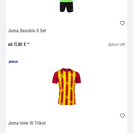
Joma Danubio II Set
ab 11,90 € *
31,00 € *
UVP
Joma Inter III Trikot