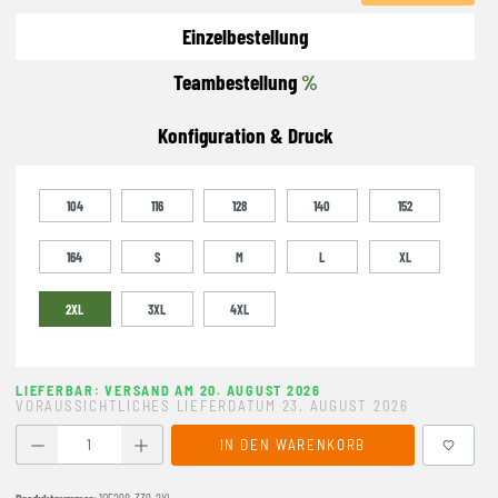
Einzelbestellung
Teambestellung
%
Konfiguration & Druck
104
116
128
140
152
164
S
M
L
XL
2XL
3XL
4XL
LIEFERBAR: VERSAND AM 20. AUGUST 2026
VORAUSSICHTLICHES LIEFERDATUM 23. AUGUST 2026
Produkt Anzahl: Gib den gewünschten Wert ein oder benutze
IN DEN WARENKORB