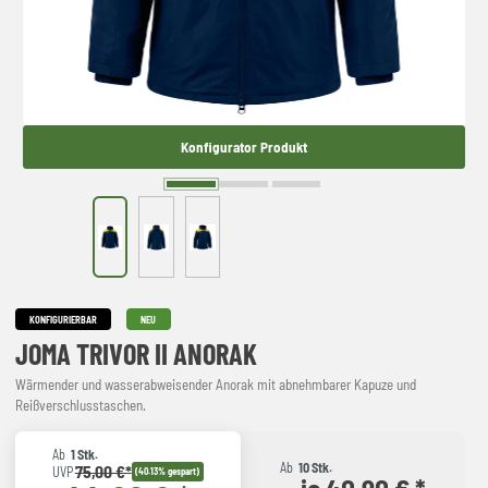
Konfigurator Produkt
KONFIGURIERBAR
NEU
JOMA TRIVOR II ANORAK
Wärmender und wasserabweisender Anorak mit abnehmbarer Kapuze und
Reißverschlusstaschen.
Ab
1 Stk.
Ab
10 Stk.
75,00 €*
UVP
(40.13% gespart)
je 40,90 € *