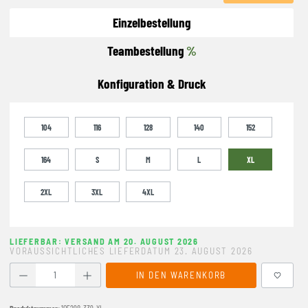
Einzelbestellung
Teambestellung
%
Konfiguration & Druck
104
116
128
140
152
164
S
M
L
XL
2XL
3XL
4XL
LIEFERBAR: VERSAND AM 20. AUGUST 2026
VORAUSSICHTLICHES LIEFERDATUM 23. AUGUST 2026
Produkt Anzahl: Gib den gewünschten Wert ein oder benutze
IN DEN WARENKORB