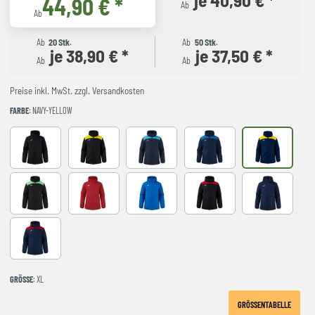
44,90 € *
Ab
Ab
Ab
20 Stk.
Ab
50 Stk.
je 38,90 € *
je 37,50 € *
Ab
Ab
Preise inkl. MwSt. zzgl. Versandkosten
FARBE
: NAVY-YELLOW
BLACK
BLACK-YELLOW
DARK NAVY TURQUESA
NAVY-ROYAL
NAVY-YELLO
NEGRO-VERDE FLUOR
RED
royal
BLACK-RED
NAVY
NAVY-RED
GRÖSSE
: XL
GRÖSSENTABELLE