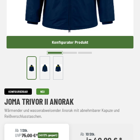
Konfigurator Produkt
KONFIGURIERBAR
NEU
JOMA TRIVOR II ANORAK
Wärmender und wasserabweisender Anorak mit abnehmbarer Kapuze und
Reißverschlusstaschen.
Ab
1 Stk.
Ab
10 Stk.
75,00 €*
UVP
(40.13% gespart)
je 40,90 € *