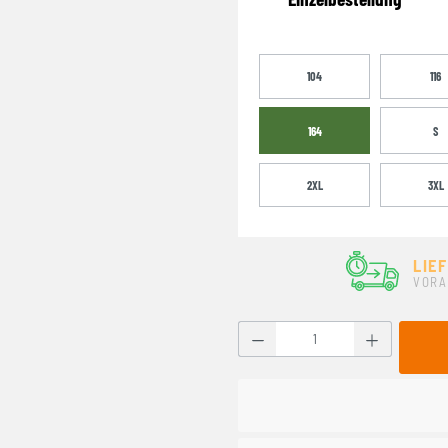
104
116
164
S
2XL
3XL
LIE
VORA
Produkt Anzahl: Gib den g