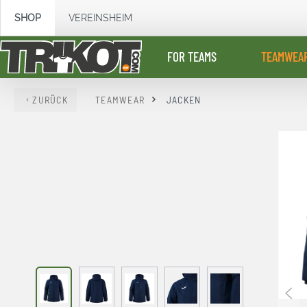
springen
Zur Hauptnavigation springen
SHOP
VEREINSHEIM
FOR TEAMS
TEAMWEA
ZURÜCK
TEAMWEAR
JACKEN
Bildergalerie überspringen