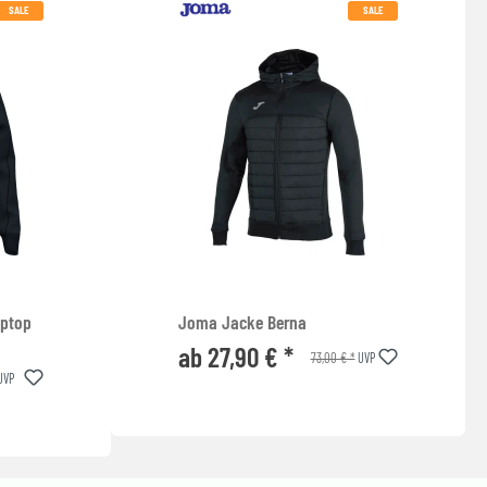
SALE
SALE
iptop
Joma Jacke Berna
ab 27,90 € *
73,00 € *
UVP
UVP