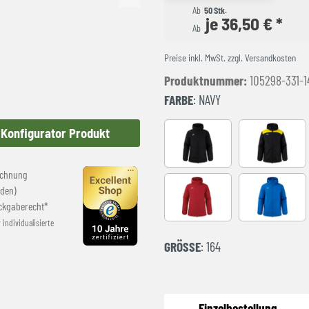
Ab
50 Stk.
je 36,50 € *
Ab
Preise inkl. MwSt. zzgl. Versandkosten
Produktnummer:
105298-331-1
FARBE
: NAVY
Konfigurator Produkt
BLACK
BLACK-YE
echnung
den)
RED
ROYAL
ckgaberecht*
r individualisierte
GRÖSSE
: 164
Einzelbestellung