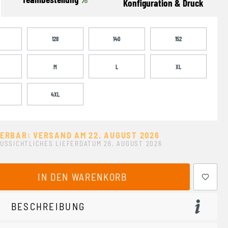
Konfiguration & Druck
128
140
152
M
L
XL
4XL
FERBAR: VERSAND AM 22. AUGUST 2026
USSICHTLICHES LIEFERDATUM 26. AUGUST 2026
ewünschten Wert ein oder benutze die Schaltflächen um 
IN DEN WARENKORB
BESCHREIBUNG