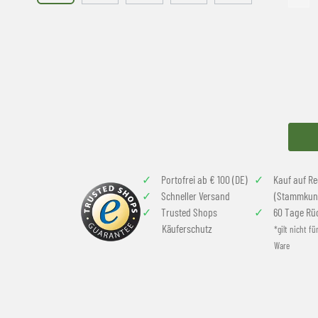
Portofrei ab € 100 (DE)
Kauf auf R
Schneller Versand
(Stammkun
Trusted Shops
60 Tage Rü
Käuferschutz
*gilt nicht fü
Ware