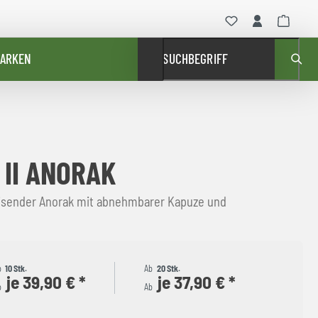
ARKEN
SUCHBEGRIFF
 II ANORAK
sender Anorak mit abnehmbarer Kapuze und
b
10 Stk.
Ab
20 Stk.
je 39,90 € *
je 37,90 € *
b
Ab