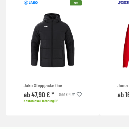
NEU
Jako Steppjacke One
Joma C
ab 47,90 € *
ab 1
79,99 € *
UVP
Kostenlose Lieferung DE