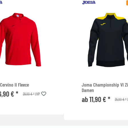
ervino II Fleece
Joma Championship VI Z
Damen
6,90 € *
29,00 € *
UVP
ab 11,90 € *
35,00 € *