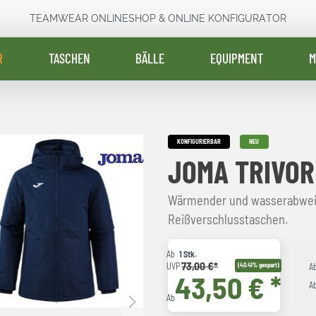
TEAMWEAR ONLINESHOP & ONLINE KONFIGURATOR
R
TASCHEN
BÄLLE
EQUIPMENT
M
KONFIGURIERBAR
NEU
JOMA TRIVOR
Wärmender und wasserabwei
Reißverschlusstaschen.
Ab
1 Stk.
73,00 €*
UVP
(40.41% gespart)
A
43,50 € *
A
Ab