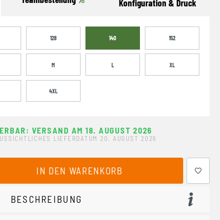
Konfiguration & Druck
128
140
152
M
L
XL
4XL
FERBAR: VERSAND AM 18. AUGUST 2026
USSICHTLICHES LIEFERDATUM 20. AUGUST 2026
ewünschten Wert ein oder benutze die Schaltflächen um 
IN DEN WARENKORB
BESCHREIBUNG