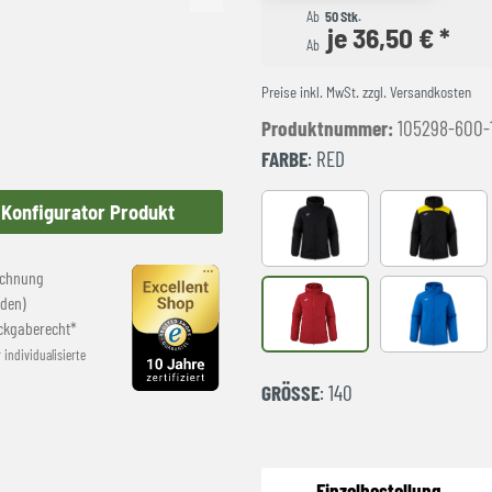
Ab
50 Stk.
je 36,50 € *
Ab
Preise inkl. MwSt. zzgl. Versandkosten
Produktnummer:
105298-600-
FARBE
: RED
Konfigurator Produkt
BLACK
BLACK-YE
echnung
den)
RED
ROYAL
ckgaberecht*
r individualisierte
GRÖSSE
: 140
Einzelbestellung