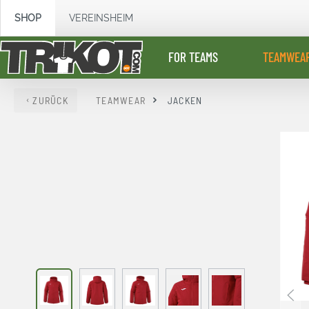
springen
Zur Hauptnavigation springen
SHOP
VEREINSHEIM
FOR TEAMS
TEAMWEA
ZURÜCK
TEAMWEAR
JACKEN
Bildergalerie überspringen