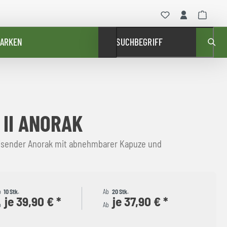
ARKEN
SUCHBEGRIFF
 II ANORAK
sender Anorak mit abnehmbarer Kapuze und
b
10 Stk.
Ab
20 Stk.
je 39,90 € *
je 37,90 € *
b
Ab