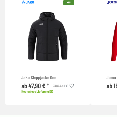
NEU
Jako Steppjacke One
Joma C
ab 47,90 € *
ab 1
79,99 € *
UVP
Kostenlose Lieferung DE