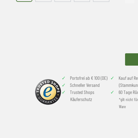
Portofrei ab € 100 (DE)
Kauf auf R
Schneller Versand
(Stammkun
Trusted Shops
60 Tage Rü
Käuferschutz
*gilt nicht fü
Ware