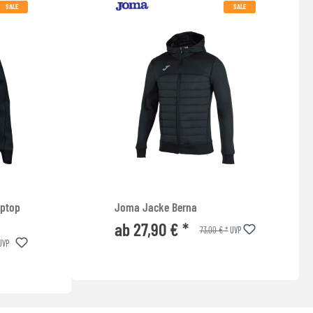
SALE
SALE
iptop
Joma Jacke Berna
ab 27,90 € *
73,00 € *
UVP
UVP