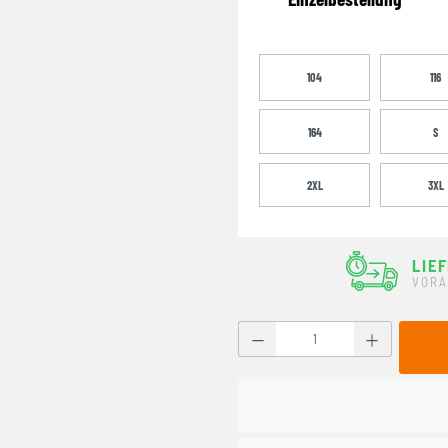
104
116
164
S
2XL
3XL
LIE
VORA
Produkt Anzahl: Gib den g