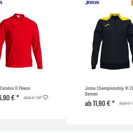
ervino II Fleece
Joma Championship VI Z
Damen
6,90 € *
29,00 € *
UVP
ab 11,90 € *
35,00 € *