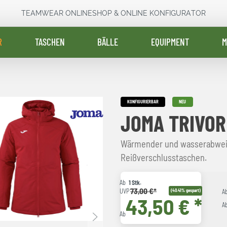
TEAMWEAR ONLINESHOP & ONLINE KONFIGURATOR
R
TASCHEN
BÄLLE
EQUIPMENT
M
KONFIGURIERBAR
NEU
JOMA TRIVOR
Wärmender und wasserabwei
Reißverschlusstaschen.
Ab
1 Stk.
73,00 €*
UVP
(40.41% gespart)
A
43,50 € *
A
Ab