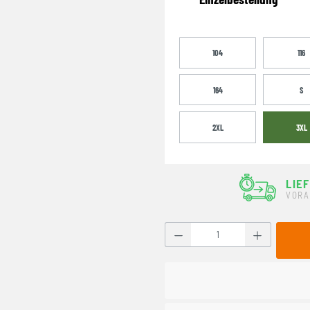
104
116
164
S
2XL
3XL
LIE
VORA
Produkt Anzahl: Gib den g