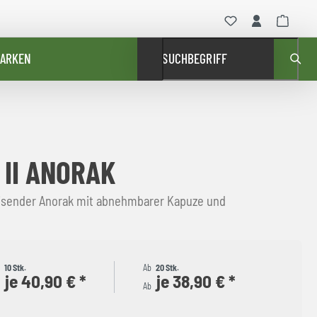
ARKEN
SUCHBEGRIFF
 II ANORAK
sender Anorak mit abnehmbarer Kapuze und
b
10 Stk.
Ab
20 Stk.
je 40,90 € *
je 38,90 € *
b
Ab