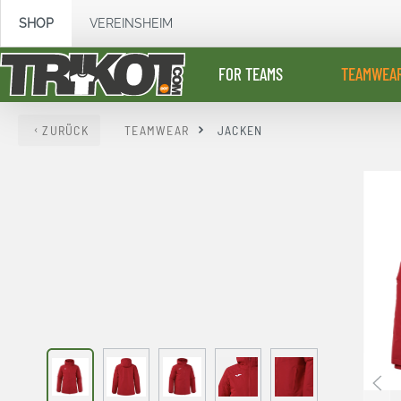
springen
Zur Hauptnavigation springen
SHOP
VEREINSHEIM
FOR TEAMS
TEAMWEA
ZURÜCK
TEAMWEAR
JACKEN
Bildergalerie überspringen