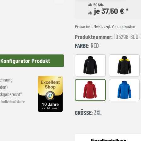
Ab
50 Stk.
je 37,50 € *
Ab
Preise inkl. MwSt. zzgl. Versandkosten
Produktnummer:
105298-600-
FARBE
: RED
Konfigurator Produkt
Black
BLACK-YE
echnung
den)
red
royal
ckgaberecht*
r individualisierte
GRÖSSE
: 3XL
Einzelbestellung