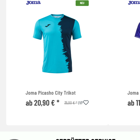
NEU
Joma Picasho City Trikot
Joma 
ab 20,90 € *
ab 1
35,00 € *
UVP