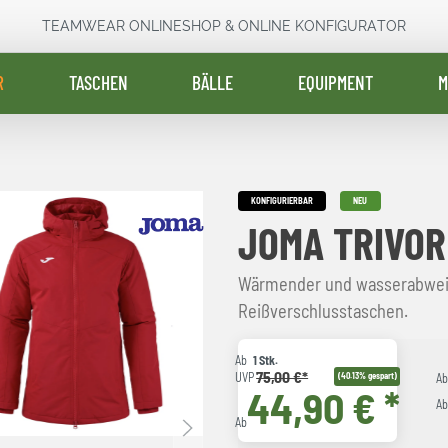
TEAMWEAR ONLINESHOP & ONLINE KONFIGURATOR
R
TASCHEN
BÄLLE
EQUIPMENT
M
KONFIGURIERBAR
NEU
JOMA TRIVOR
Wärmender und wasserabwei
Reißverschlusstaschen.
Ab
1 Stk.
75,00 €*
UVP
(40.13% gespart)
A
44,90 € *
A
Ab