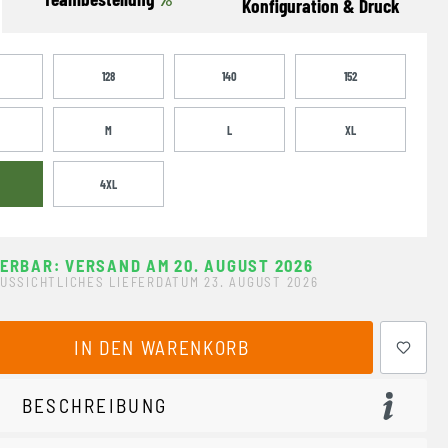
Konfiguration & Druck
128
140
152
M
L
XL
4XL
FERBAR: VERSAND AM 20. AUGUST 2026
USSICHTLICHES LIEFERDATUM 23. AUGUST 2026
ewünschten Wert ein oder benutze die Schaltflächen um 
IN DEN WARENKORB
BESCHREIBUNG