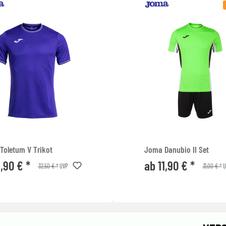
Toletum V Trikot
Joma Danubio II Set
1,90 € *
ab 11,90 € *
32,50 € *
31,00 € *
UVP
U