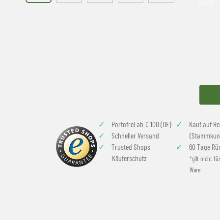
Portofrei ab € 100 (DE)
Kauf auf R
Schneller Versand
(Stammkun
Trusted Shops
60 Tage Rü
Käuferschutz
*gilt nicht fü
Ware