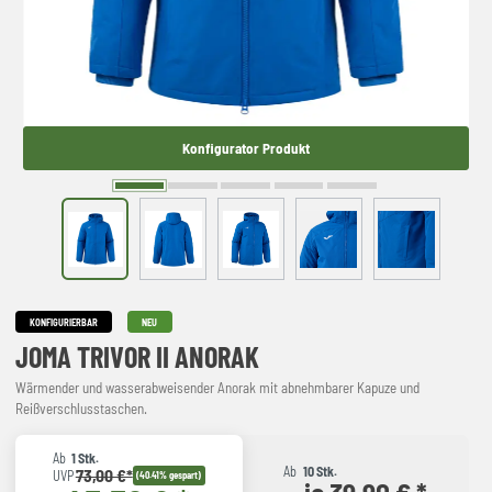
Konfigurator Produkt
KONFIGURIERBAR
NEU
JOMA TRIVOR II ANORAK
Wärmender und wasserabweisender Anorak mit abnehmbarer Kapuze und
Reißverschlusstaschen.
Ab
1 Stk.
Ab
10 Stk.
73,00 €*
UVP
(40.41% gespart)
je 39,90 € *