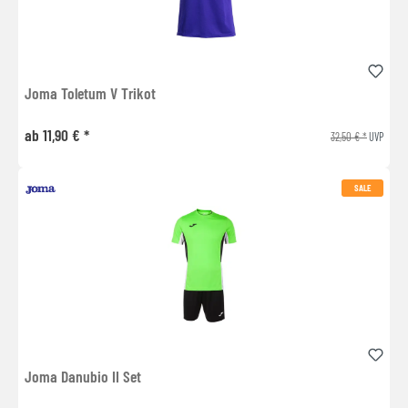
Joma Toletum V Trikot
ab 11,90 € *
32,50 € *
UVP
SALE
Joma Danubio II Set