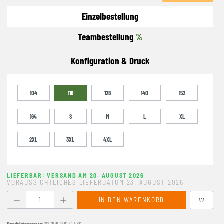
Einzelbestellung
Teambestellung
%
Konfiguration & Druck
104
116
128
140
152
164
S
M
L
XL
2XL
3XL
4XL
LIEFERBAR: VERSAND AM 20. AUGUST 2026
VORAUSSICHTLICHES LIEFERDATUM 23. AUGUST 2026
Produkt Anzahl: Gib den gewünschten Wert ein oder benutze
IN DEN WARENKORB