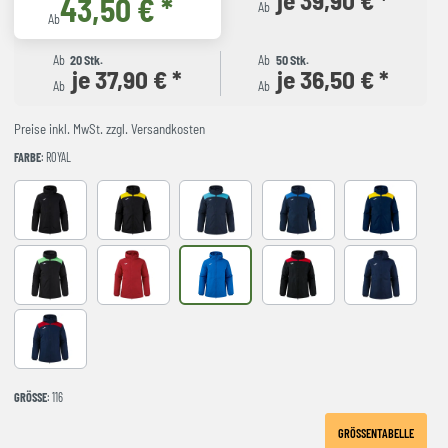
43,50 € *
Ab
Ab
Ab
20 Stk.
Ab
50 Stk.
je 37,90 € *
je 36,50 € *
Ab
Ab
Preise inkl. MwSt. zzgl. Versandkosten
FARBE
: ROYAL
Black
BLACK-YELLOW
DARK NAVY TURQUESA
NAVY-ROYAL
NAVY-YELLO
NEGRO-VERDE FLUOR
red
royal
BLACK-RED
NAVY
NAVY-RED
GRÖSSE
: 116
GRÖSSENTABELLE