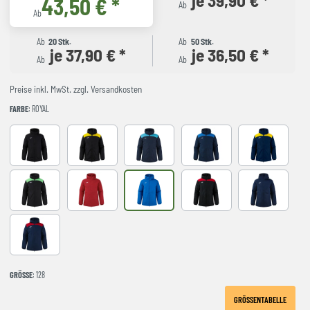
43,50 € *
Ab
Ab
Ab
20 Stk.
Ab
50 Stk.
je 37,90 € *
je 36,50 € *
Ab
Ab
Preise inkl. MwSt. zzgl. Versandkosten
FARBE
: ROYAL
Black
BLACK-YELLOW
DARK NAVY TURQUESA
NAVY-ROYAL
NAVY-YELLO
NEGRO-VERDE FLUOR
red
royal
BLACK-RED
NAVY
NAVY-RED
GRÖSSE
: 128
GRÖSSENTABELLE