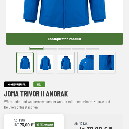
Konfigurator Produkt
KONFIGURIERBAR
NEU
JOMA TRIVOR II ANORAK
Wärmender und wasserabweisender Anorak mit abnehmbarer Kapuze und
Reißverschlusstaschen.
Ab
1 Stk.
Ab
10 Stk.
73,00 €*
UVP
(40.41% gespart)
je 39,90 € *