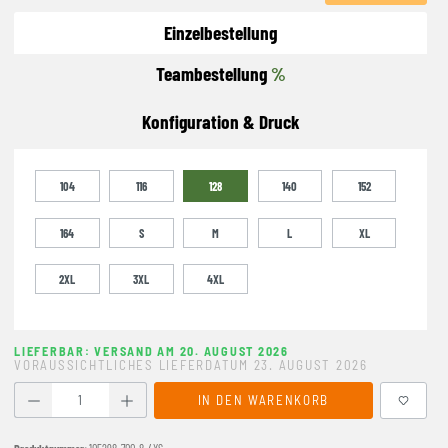
Einzelbestellung
Teambestellung
%
Konfiguration & Druck
104
116
128
140
152
164
S
M
L
XL
2XL
3XL
4XL
LIEFERBAR: VERSAND AM 20. AUGUST 2026
VORAUSSICHTLICHES LIEFERDATUM 23. AUGUST 2026
Produkt Anzahl: Gib den gewünschten Wert ein oder benutze
IN DEN WARENKORB