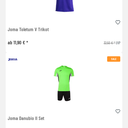
Joma Toletum V Trikot
ab 11,90 € *
32,50 € *
UVP
SALE
Joma Danubio II Set