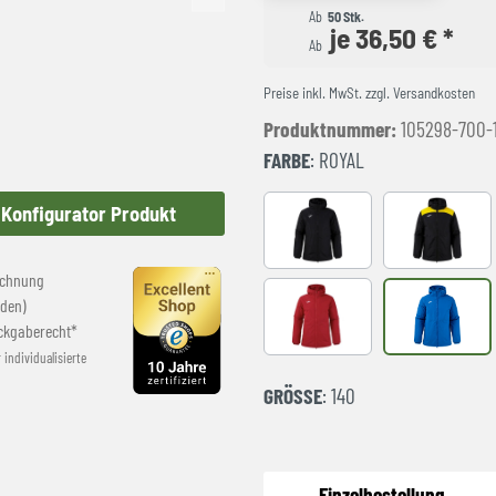
Ab
50 Stk.
je 36,50 € *
Ab
Preise inkl. MwSt. zzgl. Versandkosten
Produktnummer:
105298-700-
FARBE
: ROYAL
Konfigurator Produkt
Black
BLACK-YE
echnung
den)
RED
royal
ckgaberecht*
r individualisierte
GRÖSSE
: 140
Einzelbestellung