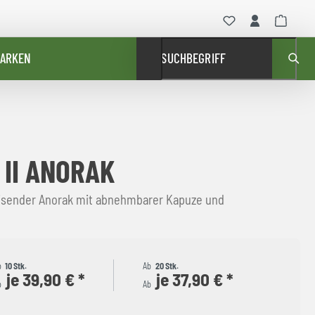
ARKEN
SUCHBEGRIFF
 II ANORAK
sender Anorak mit abnehmbarer Kapuze und
b
10 Stk.
Ab
20 Stk.
je 39,90 € *
je 37,90 € *
b
Ab