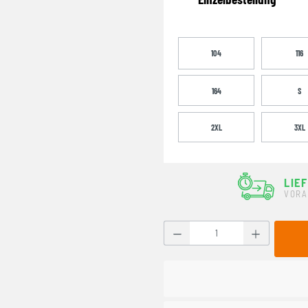
104
116
164
S
2XL
3XL
LIE
VORA
Produkt Anzahl: Gib den g