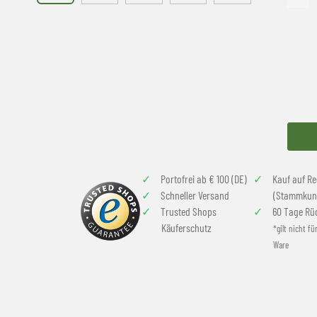
Portofrei ab € 100 (DE)
Kauf auf R
Schneller Versand
(Stammkun
Trusted Shops
60 Tage Rü
Käuferschutz
*gilt nicht fü
Ware