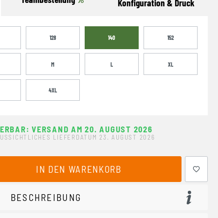
Konfiguration & Druck
128
140
152
M
L
XL
4XL
FERBAR: VERSAND AM 20. AUGUST 2026
USSICHTLICHES LIEFERDATUM 23. AUGUST 2026
ewünschten Wert ein oder benutze die Schaltflächen um 
IN DEN WARENKORB
BESCHREIBUNG