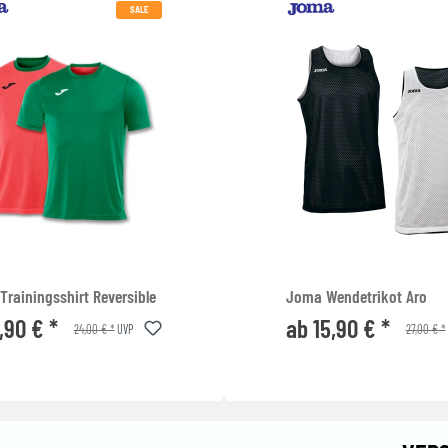
SALE
rainingsshirt Reversible
Joma Wendetrikot Aro
,90 € *
ab 15,90 € *
24,00 € *
27,00 € *
UVP