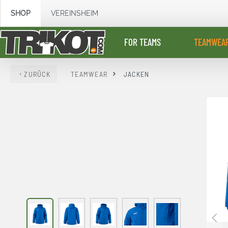
springen
Zur Hauptnavigation springen
SHOP
VEREINSHEIM
FOR TEAMS
TEAMWEA
ZURÜCK
TEAMWEAR
JACKEN
Bildergalerie überspringen