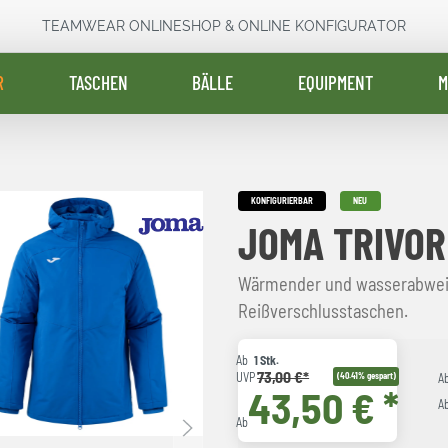
TEAMWEAR ONLINESHOP & ONLINE KONFIGURATOR
R
TASCHEN
BÄLLE
EQUIPMENT
M
KONFIGURIERBAR
NEU
JOMA TRIVOR
Wärmender und wasserabwei
Reißverschlusstaschen.
Ab
1 Stk.
73,00 €*
UVP
(40.41% gespart)
A
43,50 € *
A
Ab