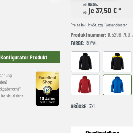
Ab
50 Stk.
je 37,50 € *
Ab
Preise inkl. MwSt. zzgl. Versandkosten
Produktnummer:
105298-700-
FARBE
: ROYAL
Konfigurator Produkt
Black
BLACK-YE
echnung
den)
RED
royal
ckgaberecht*
r individualisierte
GRÖSSE
: 3XL
Einzelbestellung