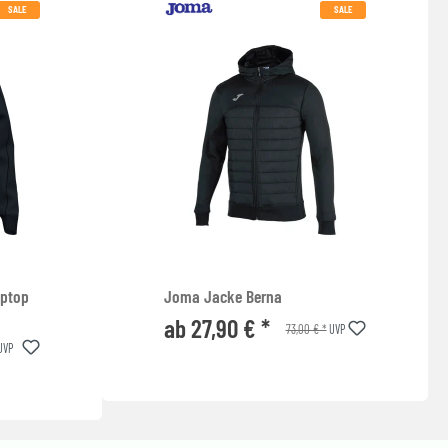
SALE
SALE
iptop
Joma Jacke Berna
ab 27,90 € *
73,00 € *
UVP
UVP