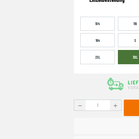
104
116
164
S
2XL
3XL
LIE
VORA
Produkt Anzahl: Gib den g