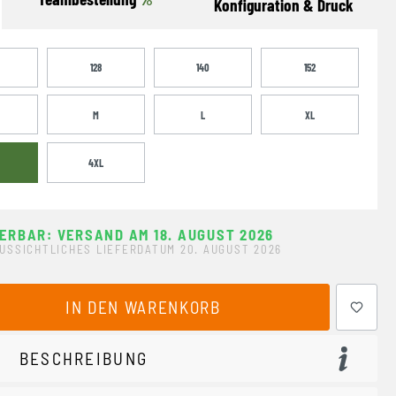
Konfiguration & Druck
128
140
152
M
L
XL
4XL
FERBAR: VERSAND AM 18. AUGUST 2026
USSICHTLICHES LIEFERDATUM 20. AUGUST 2026
ewünschten Wert ein oder benutze die Schaltflächen um 
IN DEN WARENKORB
BESCHREIBUNG