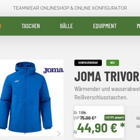
TEAMWEAR ONLINESHOP & ONLINE KONFIGURATOR
R
TASCHEN
BÄLLE
EQUIPMENT
M
KONFIGURIERBAR
NEU
JOMA TRIVOR
Wärmender und wasserabwei
Reißverschlusstaschen.
Ab
1 Stk.
75,00 €*
UVP
(40.13% gespart)
A
44,90 € *
A
Ab