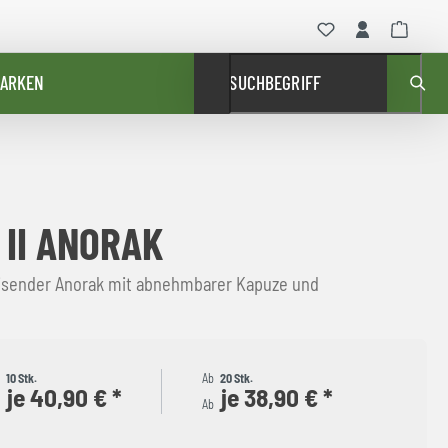
ARKEN
SUCHBEGRIFF
 II ANORAK
sender Anorak mit abnehmbarer Kapuze und
b
10 Stk.
Ab
20 Stk.
je 40,90 € *
je 38,90 € *
b
Ab