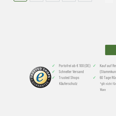
Portofrei ab € 100 (DE)
Kauf auf R
Schneller Versand
(Stammkun
Trusted Shops
60 Tage Rü
Käuferschutz
*gilt nicht fü
Ware