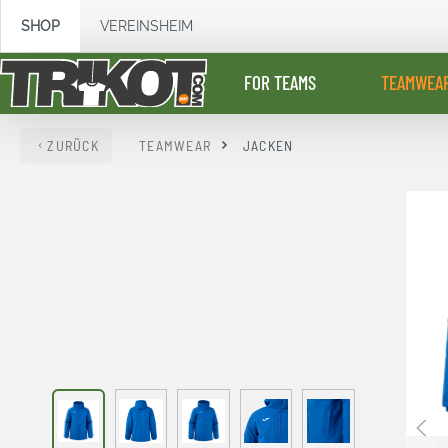
springen
Zur Hauptnavigation springen
SHOP
VEREINSHEIM
FOR TEAMS
TEAMWEA
ZURÜCK
TEAMWEAR
JACKEN
Bildergalerie überspringen