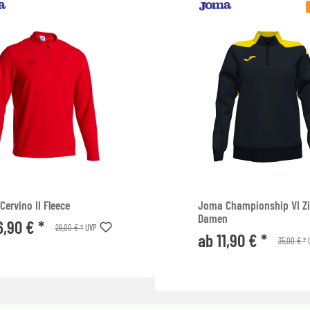
ervino II Fleece
Joma Championship VI Z
Damen
6,90 € *
29,00 € *
UVP
ab 11,90 € *
35,00 € *