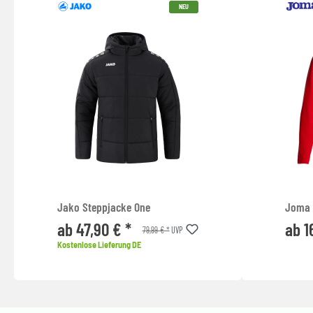
NEU
Jako Steppjacke One
Joma C
ab 47,90 € *
ab 1
79,99 € *
UVP
Kostenlose Lieferung DE