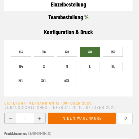
Einzelbestellung
Teambestellung
%
Konfiguration & Druck
104
116
128
140
152
164
S
M
L
XL
2XL
3XL
4XL
LIEFERBAR: VERSAND AM 12. OKTOBER 2026
VORAUSSICHTLICHES LIEFERDATUM 14. OKTOBER 2026
Produkt Anzahl: Gib den gewünschten Wert ein oder benutze
IN DEN WARENKORB
Produktnummer:
105301-106-10-3XS