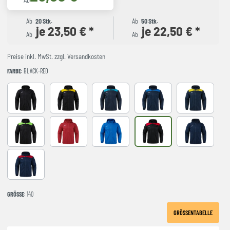
Ab
Ab
20 Stk.
Ab
50 Stk.
je 23,50 € *
je 22,50 € *
Ab
Ab
Preise inkl. MwSt. zzgl. Versandkosten
FARBE
: BLACK-RED
Black
BLACK-YELLOW
DARK NAVY TURQUESA
NAVY-ROYAL
NAVY-YELLO
NEGRO-VERDE FLUOR
RED
royal
BLACK-RED
Navy
NAVY-RED
GRÖSSE
: 140
GRÖSSENTABELLE