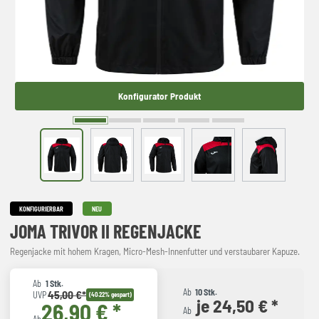
Konfigurator Produkt
KONFIGURIERBAR
NEU
JOMA TRIVOR II REGENJACKE
Regenjacke mit hohem Kragen, Micro-Mesh-Innenfutter und verstaubarer Kapuze.
Ab
1 Stk.
Ab
10 Stk.
45,00 €*
UVP
(40.22% gespart)
je 24,50 € *
26,90 € *
Ab