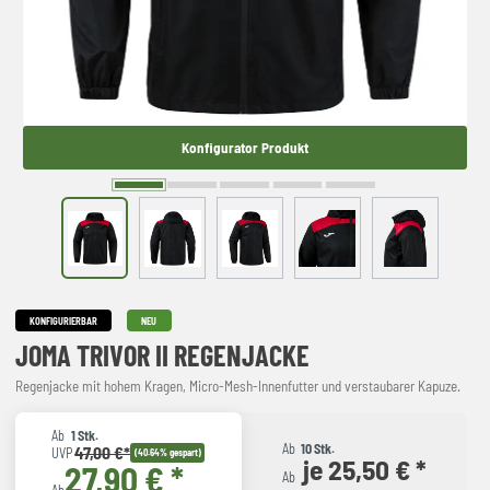
Konfigurator Produkt
KONFIGURIERBAR
NEU
JOMA TRIVOR II REGENJACKE
Regenjacke mit hohem Kragen, Micro-Mesh-Innenfutter und verstaubarer Kapuze.
Ab
1 Stk.
Ab
10 Stk.
47,00 €*
UVP
(40.64% gespart)
je 25,50 € *
27,90 € *
Ab