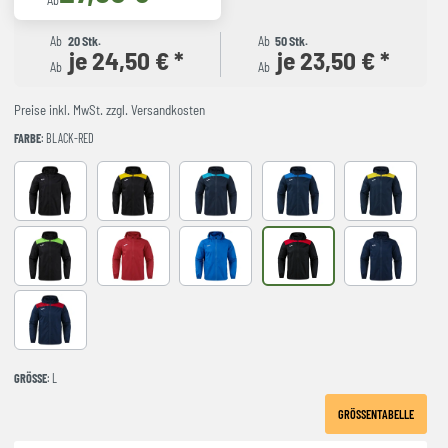
Ab
Ab
20 Stk.
Ab
50 Stk.
je 24,50 € *
je 23,50 € *
Ab
Ab
Preise inkl. MwSt. zzgl. Versandkosten
FARBE
: BLACK-RED
BLACK
BLACK-YELLOW
DARK NAVY TURQUESA
NAVY-ROYAL
NAVY-YELLO
NEGRO-VERDE FLUOR
RED
ROYAL
BLACK-RED
NAVY
NAVY-RED
GRÖSSE
: L
GRÖSSENTABELLE