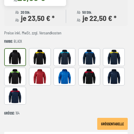
Ab
Ab
20 Stk.
Ab
50 Stk.
je 23,50 € *
je 22,50 € *
Ab
Ab
Preise inkl. MwSt. zzgl. Versandkosten
FARBE
: BLACK
black
BLACK-YELLOW
DARK NAVY TURQUESA
NAVY-ROYAL
NAVY-YELLO
NEGRO-VERDE FLUOR
RED
royal
BLACK-RED
Navy
NAVY-RED
GRÖSSE
: 164
GRÖSSENTABELLE