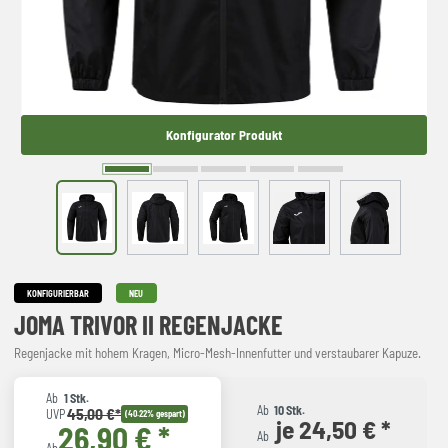
Konfigurator Produkt
KONFIGURIERBAR
NEU
JOMA TRIVOR II REGENJACKE
Regenjacke mit hohem Kragen, Micro-Mesh-Innenfutter und verstaubarer Kapuze.
Ab
1 Stk.
Ab
10 Stk.
45,00 €*
UVP
(40.22% gespart)
je 24,50 € *
26,90 € *
Ab