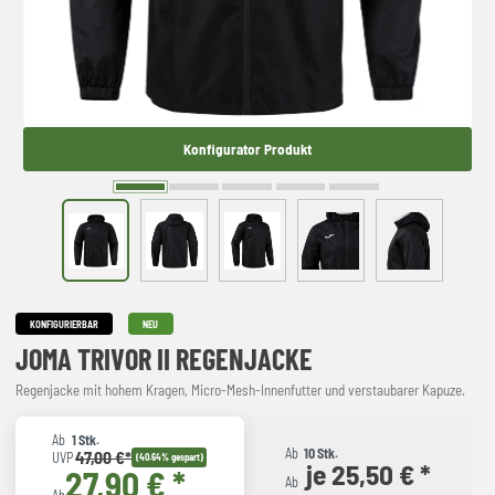
Konfigurator Produkt
KONFIGURIERBAR
NEU
JOMA TRIVOR II REGENJACKE
Regenjacke mit hohem Kragen, Micro-Mesh-Innenfutter und verstaubarer Kapuze.
Ab
1 Stk.
Ab
10 Stk.
47,00 €*
UVP
(40.64% gespart)
je 25,50 € *
27,90 € *
Ab