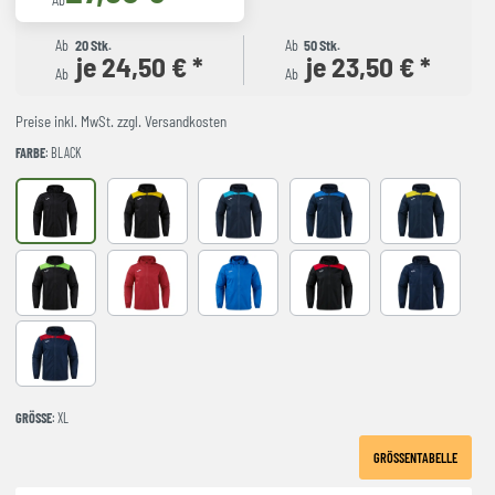
Ab
Ab
20 Stk.
Ab
50 Stk.
je 24,50 € *
je 23,50 € *
Ab
Ab
Preise inkl. MwSt. zzgl. Versandkosten
FARBE
: BLACK
Black
BLACK-YELLOW
DARK NAVY TURQUESA
NAVY-ROYAL
NAVY-YELLO
NEGRO-VERDE FLUOR
RED
royal
BLACK-RED
NAVY
NAVY-RED
GRÖSSE
: XL
GRÖSSENTABELLE