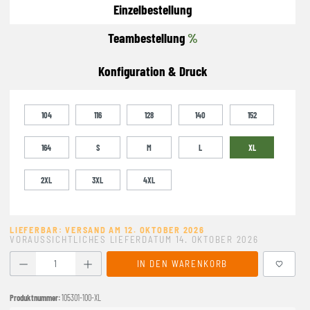
Einzelbestellung
Teambestellung
%
Konfiguration & Druck
104
116
128
140
152
164
S
M
L
XL
2XL
3XL
4XL
LIEFERBAR: VERSAND AM 12. OKTOBER 2026
VORAUSSICHTLICHES LIEFERDATUM 14. OKTOBER 2026
Produkt Anzahl: Gib den gewünschten Wert ein oder benutze
IN DEN WARENKORB
Produktnummer:
105301-100-XL