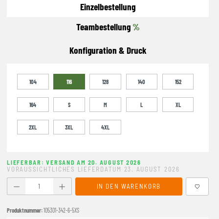
Einzelbestellung
Teambestellung
%
Konfiguration & Druck
104
116
128
140
152
164
S
M
L
XL
2XL
3XL
4XL
LIEFERBAR: VERSAND AM 20. AUGUST 2026
VORAUSSICHTLICHES LIEFERDATUM 23. AUGUST 2026
Produkt Anzahl: Gib den gewünschten Wert ein oder benutze
IN DEN WARENKORB
Produktnummer:
105301-342-6-5XS