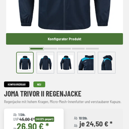
Konfigurator Produkt
KONFIGURIERBAR
NEU
JOMA TRIVOR II REGENJACKE
Regenjacke mit hohem Kragen, Micro-Mesh-Innenfutter und verstaubarer Kapuze.
Ab
1 Stk.
Ab
10 Stk.
45,00 €*
UVP
(40.22% gespart)
je 24,50 € *
26,90 € *
Ab