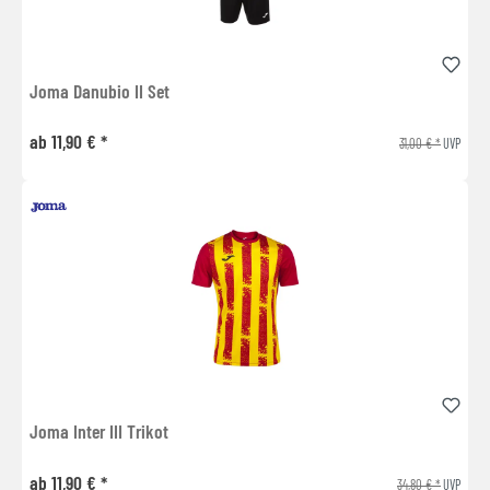
Joma Danubio II Set
ab 11,90 € *
31,00 € *
UVP
Joma Inter III Trikot
ab 11,90 € *
34,80 € *
UVP