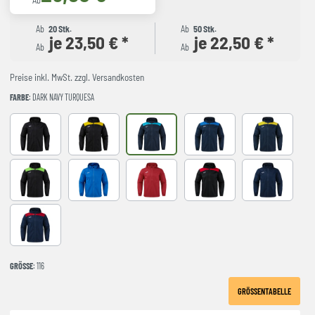
Ab
Ab
20 Stk.
Ab
50 Stk.
je 23,50 € *
je 22,50 € *
Ab
Ab
Preise inkl. MwSt. zzgl. Versandkosten
FARBE
: DARK NAVY TURQUESA
BLACK
BLACK-YELLOW
DARK NAVY TURQUESA
NAVY-ROYAL
NAVY-YELLO
NEGRO-VERDE FLUOR
ROYAL
red
BLACK-RED
NAVY
NAVY-RED
GRÖSSE
: 116
GRÖSSENTABELLE