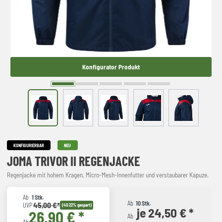
Konfigurator Produkt
KONFIGURIERBAR
NEU
JOMA TRIVOR II REGENJACKE
Regenjacke mit hohem Kragen, Micro-Mesh-Innenfutter und verstaubarer Kapuze.
Ab
1 Stk.
Ab
10 Stk.
45,00 €*
UVP
(40.22% gespart)
je 24,50 € *
26,90 € *
Ab