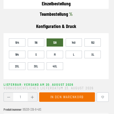
Einzelbestellung
Teambestellung
%
Konfiguration & Druck
104
116
128
140
152
164
S
M
L
XL
2XL
3XL
4XL
LIEFERBAR: VERSAND AM 20. AUGUST 2026
VORAUSSICHTLICHES LIEFERDATUM 23. AUGUST 2026
Produkt Anzahl: Gib den gewünschten Wert ein oder benutze
IN DEN WARENKORB
Produktnummer:
105301-336-8-4XS