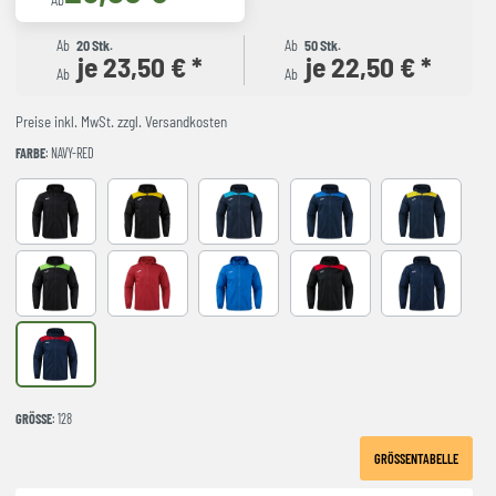
Ab
Ab
20 Stk.
Ab
50 Stk.
je 23,50 € *
je 22,50 € *
Ab
Ab
Preise inkl. MwSt. zzgl. Versandkosten
FARBE
: NAVY-RED
Black
BLACK-YELLOW
DARK NAVY TURQUESA
NAVY-ROYAL
NAVY-YELLO
NEGRO-VERDE FLUOR
red
royal
BLACK-RED
NAVY
NAVY-RED
GRÖSSE
: 128
GRÖSSENTABELLE