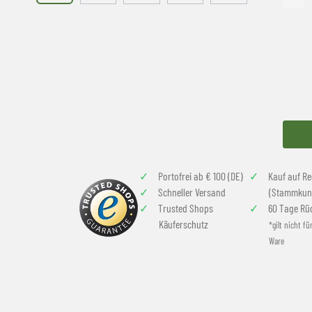
Portofrei ab € 100 (DE)
Kauf auf R
Schneller Versand
(Stammkun
Trusted Shops
60 Tage Rü
Käuferschutz
*gilt nicht fü
Ware