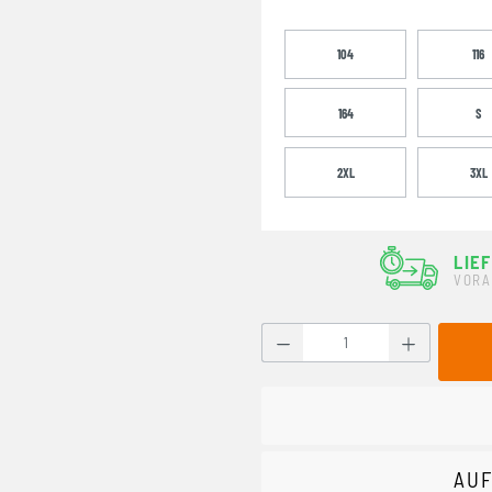
104
116
164
S
2XL
3XL
LIE
VORA
Produkt Anzahl: Gib den g
AUF