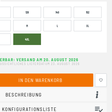
128
140
152
M
L
XL
4XL
FERBAR: VERSAND AM 20. AUGUST 2026
USSICHTLICHES LIEFERDATUM 23. AUGUST 2026
ewünschten Wert ein oder benutze die Schaltflächen um 
IN DEN WARENKORB
BESCHREIBUNG
 KONFIGURATIONSLISTE