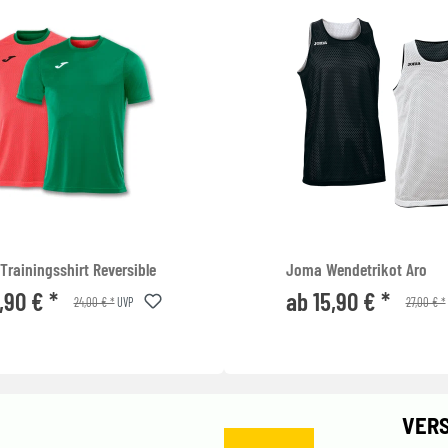
rainingsshirt Reversible
Joma Wendetrikot Aro
,90 € *
ab 15,90 € *
24,00 € *
27,00 € *
UVP
VER