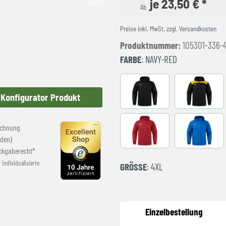
je 23,50 € *
Ab
Preise inkl. MwSt. zzgl. Versandkosten
Produktnummer:
105301-336-
FARBE
: NAVY-RED
BLACK
BLACK-YE
Konfigurator Produkt
echnung
RED
royal
den)
ckgaberecht*
r individualisierte
GRÖSSE
: 4XL
Einzelbestellung