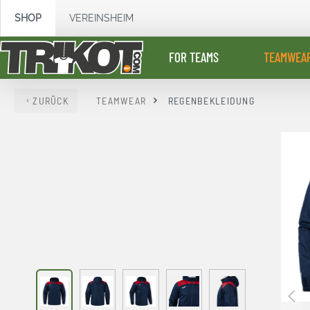
springen
Zur Hauptnavigation springen
SHOP
VEREINSHEIM
FOR TEAMS
TEAMWEA
ZURÜCK
TEAMWEAR
REGENBEKLEIDUNG
Bildergalerie überspringen