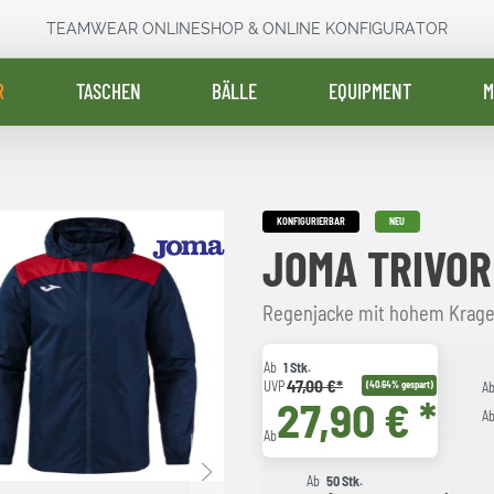
TEAMWEAR ONLINESHOP & ONLINE KONFIGURATOR
R
TASCHEN
BÄLLE
EQUIPMENT
M
KONFIGURIERBAR
NEU
JOMA TRIVOR
Regenjacke mit hohem Kragen
Ab
1 Stk.
47,00 €*
UVP
(40.64% gespart)
A
27,90 € *
A
Ab
Ab
50 Stk.