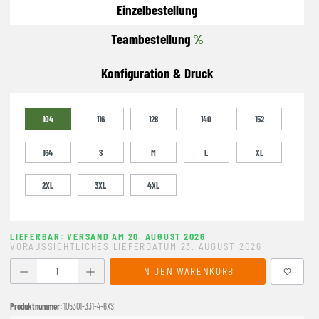
Einzelbestellung
Teambestellung
%
Konfiguration & Druck
104
116
128
140
152
164
S
M
L
XL
2XL
3XL
4XL
LIEFERBAR: VERSAND AM 20. AUGUST 2026
VORAUSSICHTLICHES LIEFERDATUM 23. AUGUST 2026
Produkt Anzahl: Gib den gewünschten Wert ein oder benutze
IN DEN WARENKORB
Produktnummer:
105301-331-4-6XS