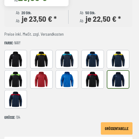
Ab
Ab
20 Stk.
Ab
50 Stk.
je 23,50 € *
je 22,50 € *
Ab
Ab
Preise inkl. MwSt. zzgl. Versandkosten
FARBE
: NAVY
Black
BLACK-YELLOW
DARK NAVY TURQUESA
NAVY-ROYAL
NAVY-YELLO
NEGRO-VERDE FLUOR
red
royal
BLACK-RED
NAVY
NAVY-RED
GRÖSSE
: 104
GRÖSSENTABELLE