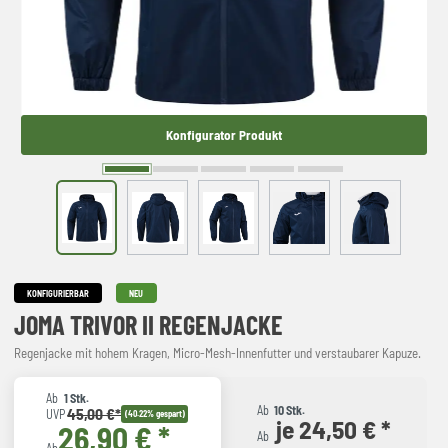
Konfigurator Produkt
KONFIGURIERBAR
NEU
JOMA TRIVOR II REGENJACKE
Regenjacke mit hohem Kragen, Micro-Mesh-Innenfutter und verstaubarer Kapuze.
Ab
1 Stk.
Ab
10 Stk.
45,00 €*
UVP
(40.22% gespart)
je 24,50 € *
26,90 € *
Ab