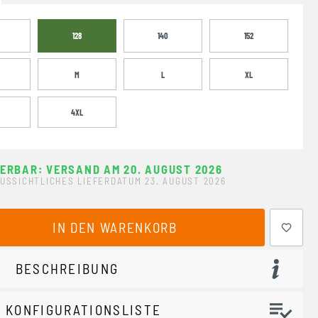
128
140
152
M
L
XL
4XL
FERBAR: VERSAND AM 20. AUGUST 2026
USSICHTLICHES LIEFERDATUM 23. AUGUST 2026
ewünschten Wert ein oder benutze die Schaltflächen um 
IN DEN WARENKORB
BESCHREIBUNG
 KONFIGURATIONSLISTE