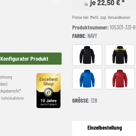
je 22,50 € *
Ab
Preise inkl. MwSt. zzgl. Versandkosten
Produktnummer:
105301-331-8
FARBE
: NAVY
BLACK
BLACK-YE
Konfigurator Produkt
echnung
ROYAL
red
den)
ckgaberecht*
r individualisierte
GRÖSSE
: 128
Einzelbestellung