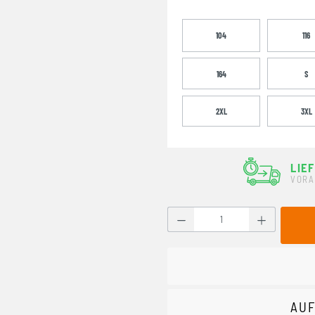
104
116
164
S
2XL
3XL
LIE
VORA
Produkt Anzahl: Gib den g
AUF