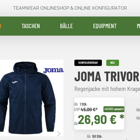
TEAMWEAR ONLINESHOP & ONLINE KONFIGURATOR
R
TASCHEN
BÄLLE
EQUIPMENT
M
KONFIGURIERBAR
NEU
JOMA TRIVOR
Regenjacke mit hohem Kragen
Ab
1 Stk.
45,00 €*
UVP
(40.22% gespart)
A
26,90 € *
A
Ab
Ab
50 Stk.