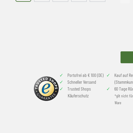
Portofrei ab € 100 (DE)
Kauf auf R
Schneller Versand
(Stammkun
Trusted Shops
60 Tage Rü
Käuferschutz
*gilt nicht fü
Ware