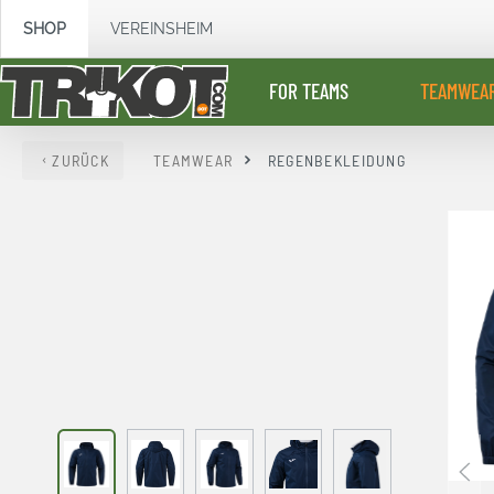
springen
Zur Hauptnavigation springen
SHOP
VEREINSHEIM
FOR TEAMS
TEAMWEA
ZURÜCK
TEAMWEAR
REGENBEKLEIDUNG
Bildergalerie überspringen