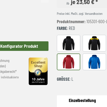
je 23,50 € *
Ab
Preise inkl. MwSt. zzgl. Versandkosten
Produktnummer:
105301-600-
FARBE
: RED
Black
BLACK-YE
Konfigurator Produkt
echnung
RED
royal
den)
ckgaberecht*
r individualisierte
GRÖSSE
: L
Einzelbestellung