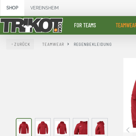
springen
Zur Hauptnavigation springen
SHOP
VEREINSHEIM
FOR TEAMS
TEAMWEA
ZURÜCK
TEAMWEAR
REGENBEKLEIDUNG
Bildergalerie überspringen