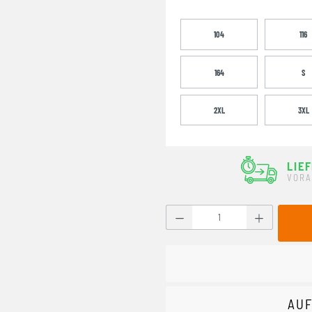
104
116
164
S
2XL
3XL
LIE
VORA
Produkt Anzahl: Gib den g
AUF