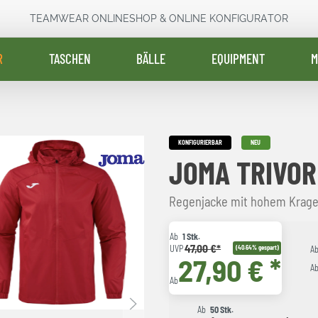
TEAMWEAR ONLINESHOP & ONLINE KONFIGURATOR
R
TASCHEN
BÄLLE
EQUIPMENT
M
KONFIGURIERBAR
NEU
JOMA TRIVOR
Regenjacke mit hohem Kragen
Ab
1 Stk.
47,00 €*
UVP
(40.64% gespart)
A
27,90 € *
A
Ab
Ab
50 Stk.