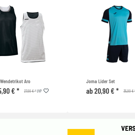
Wendetrikot Aro
Joma Lider Set
5,90 € *
ab 20,90 € *
27,00 € *
35,00 € 
UVP
VER