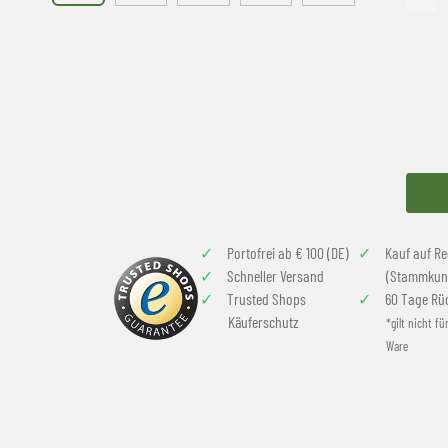
Portofrei ab € 100 (DE)
Kauf auf R
Schneller Versand
(Stammkun
Trusted Shops
60 Tage Rü
Käuferschutz
*gilt nicht fü
Ware