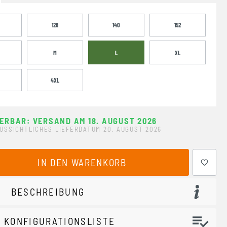
128
140
152
M
L
XL
4XL
FERBAR: VERSAND AM 18. AUGUST 2026
USSICHTLICHES LIEFERDATUM 20. AUGUST 2026
ewünschten Wert ein oder benutze die Schaltflächen um 
IN DEN WARENKORB
BESCHREIBUNG
 KONFIGURATIONSLISTE