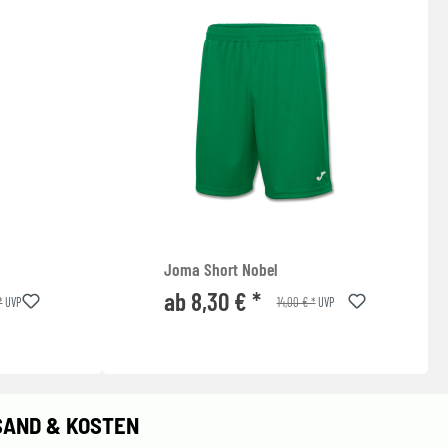
Joma Short Nobel
ab 8,30 € *
*
14,00 € *
UVP
UVP
SAND & KOSTEN