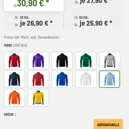
30,90 € *
Ab
Ab
Ab
20 Stk.
Ab
50 Stk.
je 26,90 € *
je 25,90 € *
Ab
Ab
Preise inkl. MwSt. zzgl. Versandkosten
FARBE
: LIGHT BLUE
RED-NAVY
VIOLET
BLACK-GREY
GREEN
GREY-BLACK
NAVY-GREY
RED-GREY
ROYAL-GREY
WHITE-GREY
LIGHT BLUE
orange
YELLOW-ROYAL
GRÖSSE
: L
GRÖSSENTABELLE