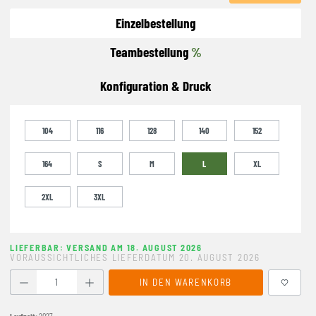
Einzelbestellung
Teambestellung
%
Konfiguration & Druck
104
116
128
140
152
164
S
M
L
XL
2XL
3XL
LIEFERBAR: VERSAND AM 18. AUGUST 2026
VORAUSSICHTLICHES LIEFERDATUM 20. AUGUST 2026
Produkt Anzahl: Gib den gewünschten Wert ein oder benutze
IN DEN WARENKORB