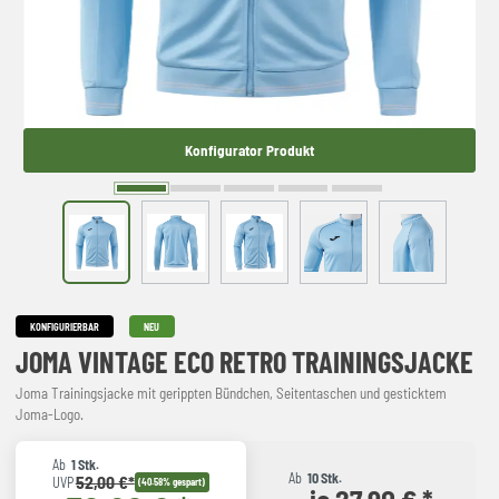
Konfigurator Produkt
KONFIGURIERBAR
NEU
JOMA VINTAGE ECO RETRO TRAININGSJACKE
Joma Trainingsjacke mit gerippten Bündchen, Seitentaschen und gesticktem
Joma-Logo.
Ab
1 Stk.
Ab
10 Stk.
52,00 €*
UVP
(40.58% gespart)
je 27,90 € *