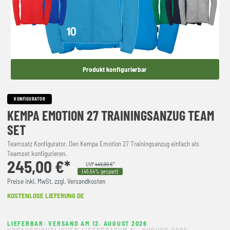
Produkt konfigurierbar
KONFIGURATOR
KEMPA EMOTION 27 TRAININGSANZUG TEAM
SET
Teamsatz Konfigurator. Den Kempa Emotion 27 Trainingsanzug einfach als
Teamset konfigurieren.
245,00 €*
UVP
449,90 €
*
(45.54% gespart)
Preise inkl. MwSt. zzgl. Versandkosten
KOSTENLOSE LIEFERUNG DE
LIEFERBAR: VERSAND AM 12. AUGUST 2026