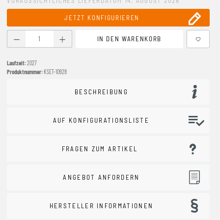
VORAUSSICHTLICHES LIEFERDATUM 14. AUGUST 2026
JETZT KONFIGURIEREN
Produkt Anzahl: Gib den gewünschten Wert ein oder benutze
IN DEN WARENKORB
Laufzeit:
2027
Produktnummer:
KSET-10928
BESCHREIBUNG
AUF KONFIGURATIONSLISTE
FRAGEN ZUM ARTIKEL
ANGEBOT ANFORDERN
HERSTELLER INFORMATIONEN