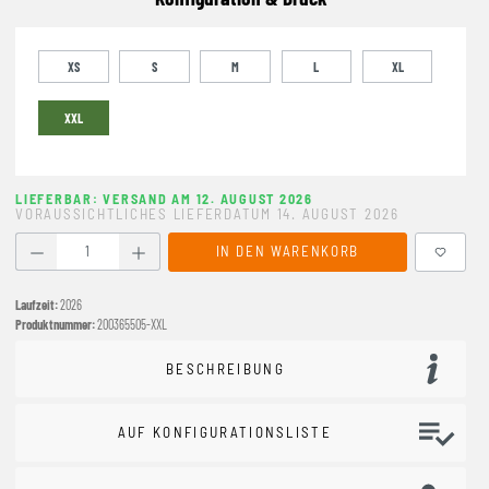
XS
S
M
L
XL
XXL
LIEFERBAR: VERSAND AM 12. AUGUST 2026
VORAUSSICHTLICHES LIEFERDATUM 14. AUGUST 2026
Produkt Anzahl: Gib den gewünschten Wert ein oder benutze
IN DEN WARENKORB
Laufzeit:
2026
Produktnummer:
200365505-XXL
BESCHREIBUNG
AUF KONFIGURATIONSLISTE