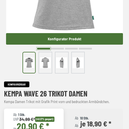
Konfigurator Produkt
KONFIGURIERBAR
KEMPA WAVE 26 TRIKOT DAMEN
Kempa Damen Trikot mit Grafik Print vorn und bedruckten Armbündchen.
Ab
1 Stk.
Ab
10 Stk.
34,99 €*
UVP
(40.27% gespart)
je 18,90 € *
20,90 € *
Ab