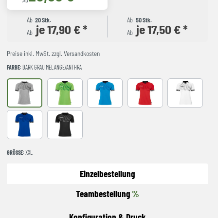
Ab
Ab
20 Stk.
Ab
50 Stk.
je 17,90 € *
je 17,50 € *
Ab
Ab
Preise inkl. MwSt. zzgl. Versandkosten
FARBE
: DARK GRAU MELANGE/ANTHRA
dark grau melange/anthra
hope grün/lagune
kempablau/royal
rot/chilirot
weiß/grau
royal/marine
schwarz/anthra
GRÖSSE
: XXL
Einzelbestellung
Teambestellung
%
Konfiguration & Druck