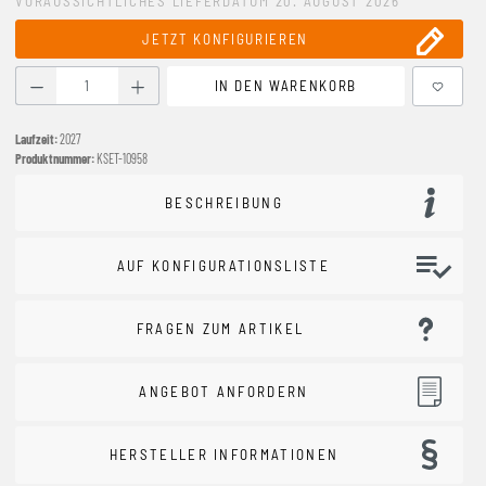
VORAUSSICHTLICHES LIEFERDATUM 20. AUGUST 2026
JETZT KONFIGURIEREN
Produkt Anzahl: Gib den gewünschten Wert ein oder benutze
IN DEN WARENKORB
Laufzeit:
2027
Produktnummer:
KSET-10958
BESCHREIBUNG
AUF KONFIGURATIONSLISTE
FRAGEN ZUM ARTIKEL
ANGEBOT ANFORDERN
HERSTELLER INFORMATIONEN