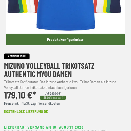
Produkt konfigurierbar
KONFIGURATOR
MIZUNO VOLLEYBALL TRIKOTSATZ
AUTHENTIC MYOU DAMEN
Trikotsatz Konfigurator. Das Mizuno Authentic Myou Trikot Damen als Mizuno
Volleyball Damen Trikotsatz einfach konfigurieren.
179,10 €*
UVP
280,00 €
*
(36.04% gespart)
Preise inkl. MwSt. zzgl. Versandkosten
KOSTENLOSE LIEFERUNG DE
LIEFERBAR: VERSAND AM 18. AUGUST 2026