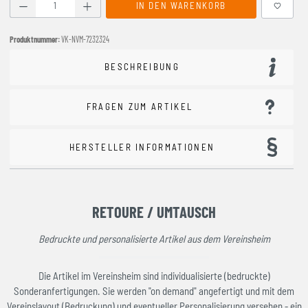
Produkt Anzahl: Gib den gewünschten Wert ein oder benutze
IN DEN WARENKORB
Produktnummer:
VK-NVM-7232324
BESCHREIBUNG
FRAGEN ZUM ARTIKEL
HERSTELLER INFORMATIONEN
RETOURE / UMTAUSCH
Bedruckte und personalisierte Artikel aus dem Vereinsheim
Die Artikel im Vereinsheim sind individualisierte (bedruckte)
Sonderanfertigungen. Sie werden "on demand" angefertigt und mit dem
Vereinslayout (Bedruckung) und eventueller Personalisierung versehen - ein