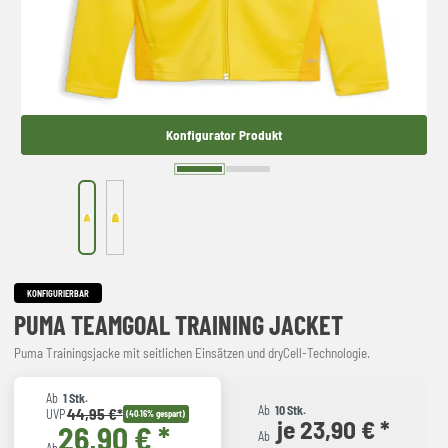
Konfigurator Produkt
KONFIGURIERBAR
PUMA TEAMGOAL TRAINING JACKET
Puma Trainingsjacke mit seitlichen Einsätzen und dryCell-Technologie.
Ab
1 Stk.
Ab
10 Stk.
44,95 €*
UVP
(40.16% gespart)
je 23,90 € *
26,90 € *
Ab