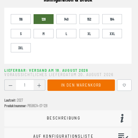
116
128
140
152
164
S
M
L
XL
XXL
3XL
LIEFERBAR: VERSAND AM 18. AUGUST 2026
VORAUSSICHTLICHES LIEFERDATUM 20. AUGUST 2026
Produkt Anzahl: Gib den gewünschten Wert ein oder benutze
IN DEN WARENKORB
Laufzeit:
2027
Produktnummer:
P658634-07-128
BESCHREIBUNG
AUF KONFIGURATIONSLISTE