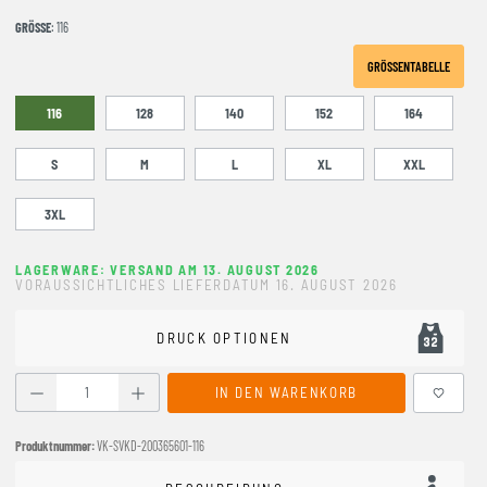
GRÖSSE
: 116
GRÖSSENTABELLE
116
128
140
152
164
S
M
L
XL
XXL
3XL
LAGERWARE: VERSAND AM 13. AUGUST 2026
VORAUSSICHTLICHES LIEFERDATUM 16. AUGUST 2026
DRUCK OPTIONEN
Produkt Anzahl: Gib den gewünschten Wert ein oder benutze
IN DEN WARENKORB
Produktnummer:
VK-SVKD-200365601-116