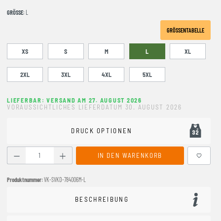
GRÖSSE
: L
GRÖSSENTABELLE
XS
S
M
L
XL
2XL
3XL
4XL
5XL
LIEFERBAR: VERSAND AM 27. AUGUST 2026
VORAUSSICHTLICHES LIEFERDATUM 30. AUGUST 2026
DRUCK OPTIONEN
Produkt Anzahl: Gib den gewünschten Wert ein oder benutze
IN DEN WARENKORB
Produktnummer:
VK-SVKD-784006M-L
BESCHREIBUNG