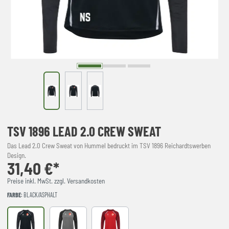
TSV 1896 LEAD 2.0 CREW SWEAT
Das Lead 2.0 Crew Sweat von Hummel bedruckt im TSV 1896 Reichardtswerben
Design.
31,40 €*
Preise inkl. MwSt. zzgl. Versandkosten
FARBE
: BLACK/ASPHALT
BLACK/ASPHALT
STEEL GRAY/ASPHALT
TRUE RED/MAROON