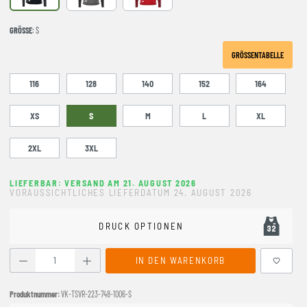
GRÖSSE
: S
GRÖSSENTABELLE
116
128
140
152
164
XS
S
M
L
XL
2XL
3XL
LIEFERBAR: VERSAND AM 21. AUGUST 2026
VORAUSSICHTLICHES LIEFERDATUM 24. AUGUST 2026
DRUCK OPTIONEN
Produkt Anzahl: Gib den gewünschten Wert ein oder benutze
IN DEN WARENKORB
Produktnummer:
VK-TSVR-223-748-1006-S