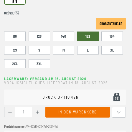
GRÖSSE
: 152
GRÖSSENTABELLE
116
128
140
152
164
XS
S
M
L
XL
2XL
3XL
LAGERWARE: VERSAND AM 16. AUGUST 2026
VORAUSSICHTLICHES LIEFERDATUM 18. AUGUST 2026
DRUCK OPTIONEN
Produkt Anzahl: Gib den gewünschten Wert ein oder benutze
IN DEN WARENKORB
Produktnummer:
VK-TSVR-223-751-2001-152