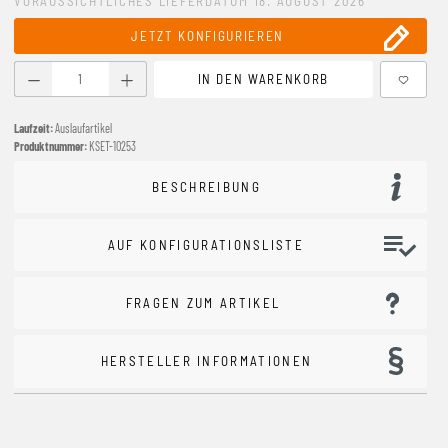
VORAUSSICHTLICHES LIEFERDATUM 18. AUGUST 2026
JETZT KONFIGURIEREN
Produkt Anzahl: Gib den gewünschten Wert ein oder benutze
IN DEN WARENKORB
Laufzeit:
Auslaufartikel
Produktnummer:
KSET-10253
BESCHREIBUNG
AUF KONFIGURATIONSLISTE
FRAGEN ZUM ARTIKEL
HERSTELLER INFORMATIONEN