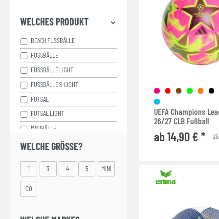
WELCHES PRODUKT
BEACH FUSSBÄLLE
FUSSBÄLLE
FUSSBÄLLE LIGHT
FUSSBÄLLE S-LIGHT
FUTSAL
UEFA Champions Lea
FUTSAL LIGHT
26/27 CLB Fußball
MINIBÄLLE
ab 14,90 € *
25
SCHULBÄLLE
WELCHE GRÖSSE?
SOFTBÄLLE
1
3
4
5
MINI
SPEZIALBÄLLE
OO