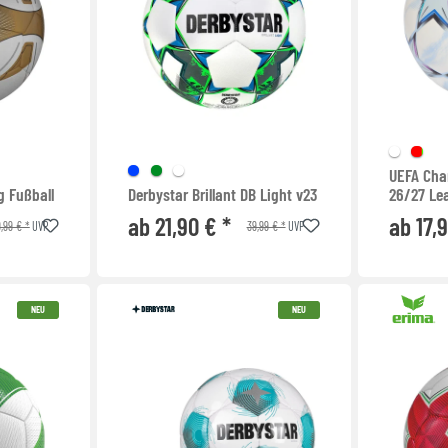
UEFA Cha
g Fußball
Derbystar Brillant DB Light v23
26/27 Le
ab 21,90 € *
ab 17,
,99 € *
39,99 € *
UVP
UVP
NEU
NEU