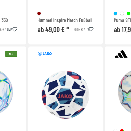
t 350
Hummel Inspire Match Fußball
Puma STE
ab 49,00 € *
ab 17,
95 € *
99,95 € *
UVP
UVP
NEU