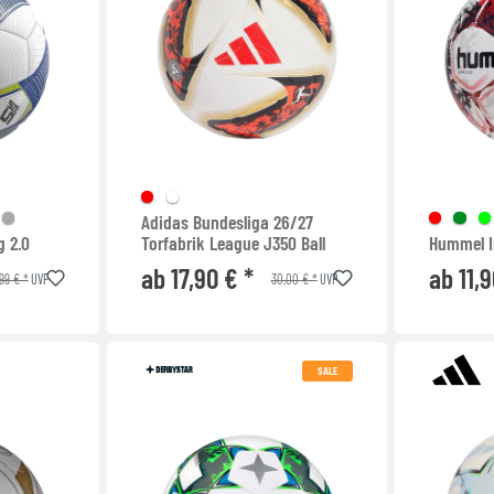
Adidas Bundesliga 26/27
g 2.0
Torfabrik League J350 Ball
Hummel In
ab 17,90 € *
ab 11,9
99 € *
30,00 € *
UVP
UVP
SALE