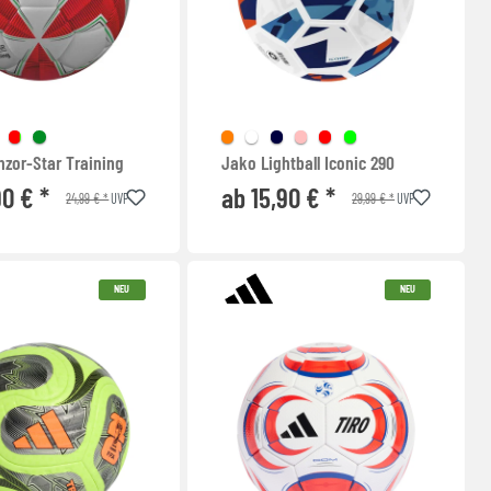
nzor-Star Training
Jako Lightball Iconic 290
90 € *
ab 15,90 € *
24,99 € *
29,99 € *
UVP
UVP
NEU
NEU