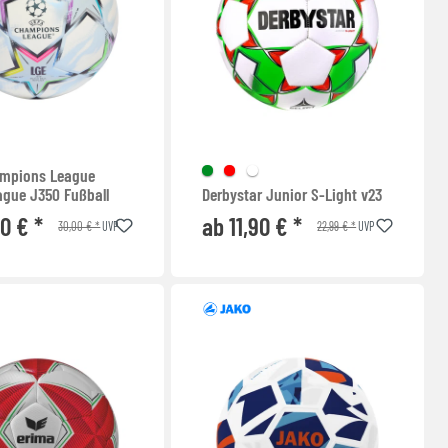
mpions League
ague J350 Fußball
Derbystar Junior S-Light v23
90 € *
ab 11,90 € *
30,00 € *
22,99 € *
UVP
UVP