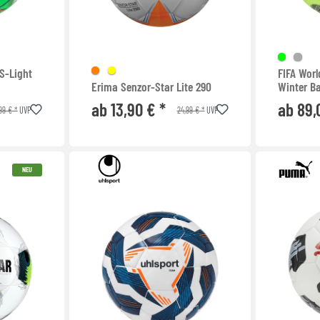
 S-Light
FIFA Worl
Erima Senzor-Star Lite 290
Winter Ba
ab 13,90 € *
ab 89,
99 € *
24,99 € *
UVP
UVP
NEU