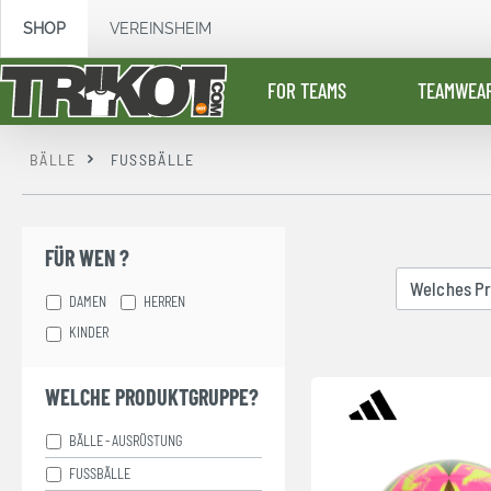
springen
Zur Hauptnavigation springen
SHOP
VEREINSHEIM
FOR TEAMS
TEAMWEA
BÄLLE
FUSSBÄLLE
FÜR WEN ?
Welches P
DAMEN
HERREN
KINDER
WELCHE PRODUKTGRUPPE?
BÄLLE - AUSRÜSTUNG
FUSSBÄLLE