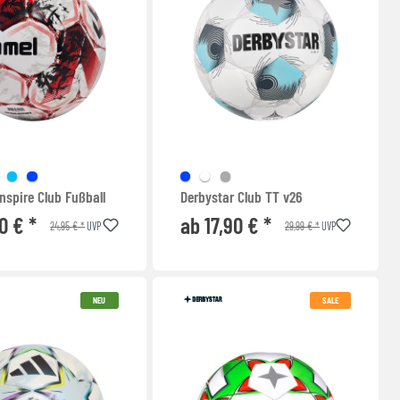
spire Club Fußball
Derbystar Club TT v26
0 € *
ab 17,90 € *
24,95 € *
29,99 € *
UVP
UVP
NEU
SALE