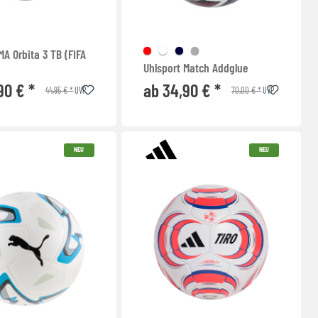
A Orbita 3 TB (FIFA
Uhlsport Match Addglue
90 € *
ab 34,90 € *
44,95 € *
70,00 € *
UVP
UVP
NEU
NEU