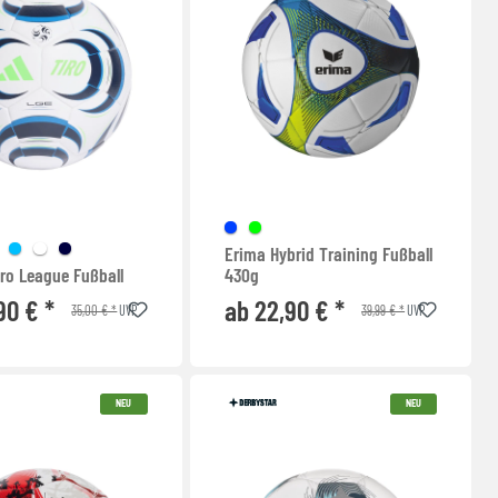
Erima Hybrid Training Fußball
ro League Fußball
430g
90 € *
ab 22,90 € *
35,00 € *
39,99 € *
UVP
UVP
NEU
NEU