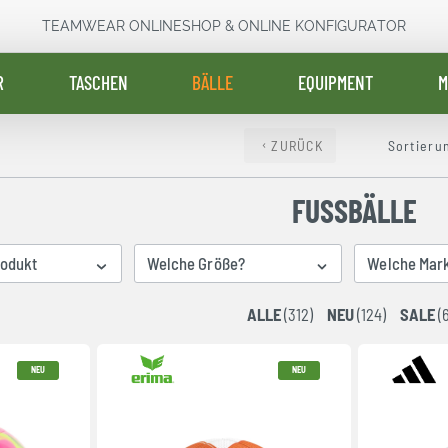
TEAMWEAR ONLINESHOP & ONLINE KONFIGURATOR
R
TASCHEN
BÄLLE
EQUIPMENT
M
ZURÜCK
Sortieru
FUSSBÄLLE
rodukt
Welche Größe?
Welche Mar
ALLE
(312)
NEU
(124)
SALE
(
NEU
NEU