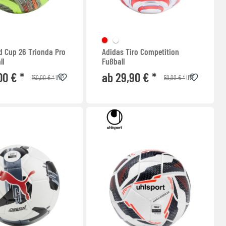
d Cup 26 Trionda Pro
Adidas Tiro Competition
ll
Fußball
00 € *
ab 29,90 € *
150,00 € *
50,00 € *
UVP
UVP