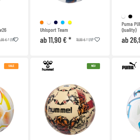
Puma PUM
 v26
Uhlsport Team
Quality)
ab 11,90 € *
ab 26,
,99 € *
19,99 € *
UVP
UVP
SALE
NEU