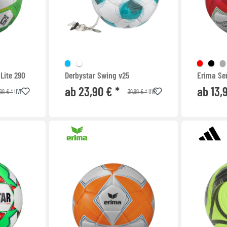
Lite 290
Derbystar Swing v25
Erima Se
ab 23,90 € *
ab 13,
99 € *
39,99 € *
UVP
UVP