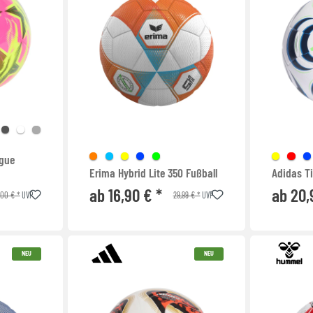
gue
Erima Hybrid Lite 350 Fußball
Adidas Ti
ab 16,90 € *
ab 20,
,00 € *
29,99 € *
UVP
UVP
NEU
NEU