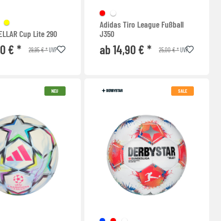
Adidas Tiro League Fußball
LLAR Cup Lite 290
J350
90 € *
ab 14,90 € *
29,95 € *
25,00 € *
UVP
UVP
NEU
SALE