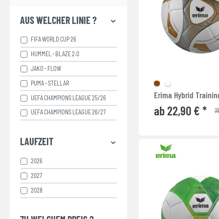
AUS WELCHER LINIE ?
FIFA WORLD CUP 26
HUMMEL - BLAZE 2.0
JAKO - FLOW
PUMA - STELLAR
Erima Hybrid Trainin
UEFA CHAMPIONS LEAGUE 25/26
ab 22,90 € *
39
UEFA CHAMPIONS LEAGUE 26/27
LAUFZEIT
2026
2027
2028