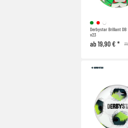
Derbystar Brillant DB
v23
ab 19,90 € *
37,