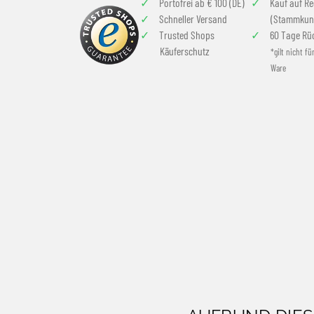
Portofrei ab € 100 (DE)
Kauf auf R
Schneller Versand
(Stammkun
Trusted Shops
60 Tage Rü
Käuferschutz
*gilt nicht fü
Ware