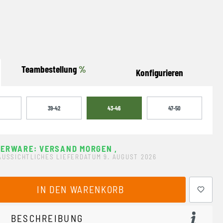
Teambestellung
%
Konfigurieren
39-42
43-46
47-50
GERWARE: VERSAND MORGEN
,
AUSSICHTLICHES LIEFERDATUM 9. AUGUST 2026
ewünschten Wert ein oder benutze die Schaltflächen um 
IN DEN WARENKORB
BESCHREIBUNG