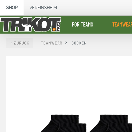
springen
Zur Hauptnavigation springen
SHOP
VEREINSHEIM
FOR TEAMS
TEAMWEA
ZURÜCK
TEAMWEAR
SOCKEN
Bildergalerie überspringen