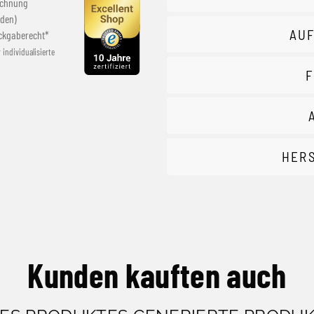
echnung
den)
AUF
ckgaberecht*
r individualisierte
F
HER
Kunden kauften auch