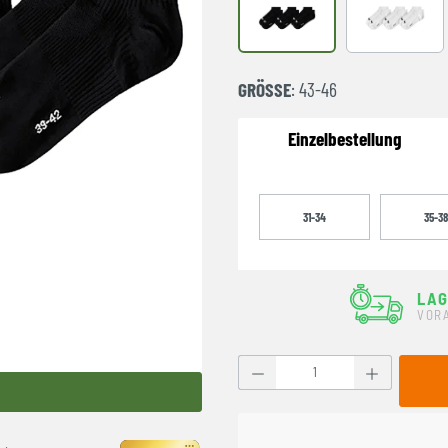
schwarz
weiß
GRÖSSE
: 43-46
Einzelbestellung
31-34
35-38
LA
VOR
Produkt Anzahl: Gib den g