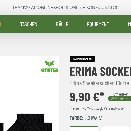
TEAMWEAR ONLINESHOP & ONLINE KONFIGURATOR
R
TASCHEN
BÄLLE
EQUIPMENT
M
KONFIGURIERBAR
ERIMA SOCKEN
Erima Sneakersocken für frei
9,90 €*
UVP
16,99 €
*
(41.73% gespart)
Preise inkl. MwSt. zzgl. Versandkosten
FARBE
: SCHWARZ