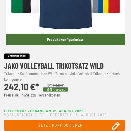
Produkt konfigurierbar
KONFIGURATOR
JAKO VOLLEYBALL TRIKOTSATZ WILD
Trikotsatz Konfigurator. Jako Wild Trikot als Jako Volleyball Trikotsatz einfach
konfigurieren.
242,10 €*
UVP
449,90 €
*
(46.19% gespart)
Preise inkl. MwSt. zzgl. Versandkosten
LIEFERBAR: VERSAND AM 12. AUGUST 2026
VORAUSSICHTLICHES LIEFERDATUM 14. AUGUST 2026
JETZT KONFIGURIEREN