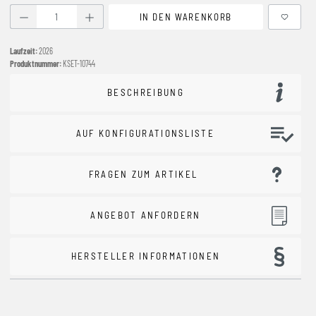
Produkt Anzahl: Gib den gewünschten Wert ein oder benutze
IN DEN WARENKORB
Laufzeit:
2026
Produktnummer:
KSET-10744
BESCHREIBUNG
AUF KONFIGURATIONSLISTE
FRAGEN ZUM ARTIKEL
ANGEBOT ANFORDERN
HERSTELLER INFORMATIONEN