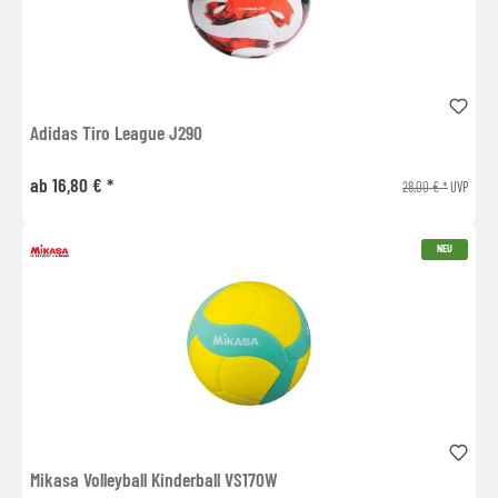
Adidas Tiro League J290
ab 16,80 € *
28,00 € *
UVP
NEU
Mikasa Volleyball Kinderball VS170W