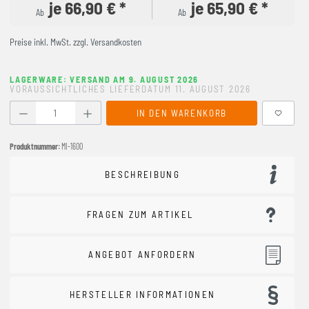
je 66,90 € *
je 65,90 € *
Ab
Ab
Preise inkl. MwSt. zzgl. Versandkosten
LAGERWARE: VERSAND AM 9. AUGUST 2026
VORAUSSICHTLICHES LIEFERDATUM 11. AUGUST 2026
Produkt Anzahl: Gib den gewünschten Wert ein oder benutze
IN DEN WARENKORB
Produktnummer:
MI-1600
BESCHREIBUNG
FRAGEN ZUM ARTIKEL
ANGEBOT ANFORDERN
HERSTELLER INFORMATIONEN