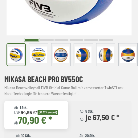
MIKASA BEACH PRO BV550C
Mikasa Beachvolleyball FIVB Official Game Ball mit verbesserter TwinSTLock
Naht-Technologie für bessere Wasserfestigkeit.
Ab
1 Stk.
Ab
5 Stk.
94,95 €*
UVP
(25.33% gespart)
je 67,50 € *
70,90 € *
Ab
Ab
Ab
10 Stk.
Ab
20 Stk.