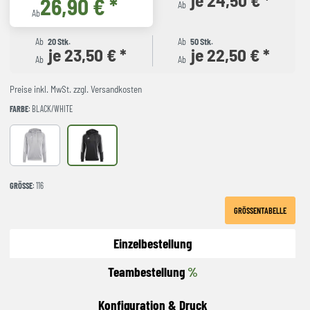
26,90 € *
Ab
Ab
Ab
20 Stk.
Ab
50 Stk.
je 23,50 € *
je 22,50 € *
Ab
Ab
Preise inkl. MwSt. zzgl. Versandkosten
FARBE
: BLACK/WHITE
TMMDGR/WHITE
BLACK/WHITE
GRÖSSE
: 116
GRÖSSENTABELLE
Einzelbestellung
Teambestellung
%
Konfiguration & Druck