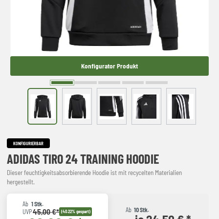
Konfigurator Produkt
KONFIGURIERBAR
ADIDAS TIRO 24 TRAINING HOODIE
Dieser feuchtigkeitsabsorbierende Hoodie ist mit recycelten Materialien
hergestellt.
Ab
1 Stk.
Ab
10 Stk.
45,00 €*
UVP
(40.22% gespart)
je 24,50 € *