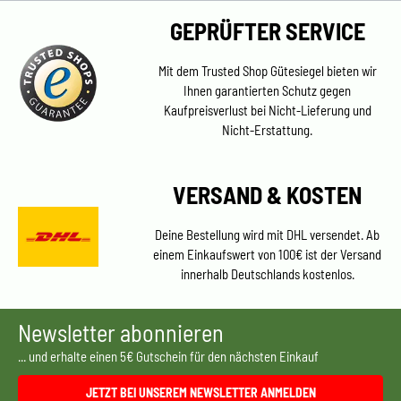
Rücksendebedingungen für Kunden, die im Verlauf
GEPRÜFTER SERVICE
ihrer Bestellung etwas kaufen, also nur einen Teil
indoortrends GmbH | Werkstättenstraße 31 |
ihrer Bestellung zurück senden, umtauschen oder
04319 Leipzig
reklamieren.
Mit dem Trusted Shop Gütesiegel bieten wir
Ihnen garantierten Schutz gegen
Kostenpflichtig
ist die Verwendung für
Kaufpreisverlust bei Nicht-Lieferung und
Nicht-Erstattung.
Komplettrücksendungen der gesamten Bestellung
ohne Umtausch oder Neubestellung. Sie können in
diesem Fall den Aufkleber dennoch verwenden, wir
VERSAND & KOSTEN
berechnen hier jedoch eine Gebühr von 5,00 Euro,
die ihnen bei der Gutschrift in Abzug gebracht wird.
Ein versichertes Paket kostet bei der DHL aktuell 5,49
Deine Bestellung wird mit DHL versendet. Ab
Euro (Stand 01.07.2023).
einem Einkaufswert von 100€ ist der Versand
innerhalb Deutschlands kostenlos.
INTERNATIONAL (außerhalb Deutschland)
- liegt
kein Retourenaufkleber bei. Retouren von außerhalb
Newsletter abonnieren
Deutschlands sind vom Kunden selbst zu tragen.
... und erhalte einen 5€ Gutschein für den nächsten Einkauf
JETZT BEI UNSEREM NEWSLETTER ANMELDEN