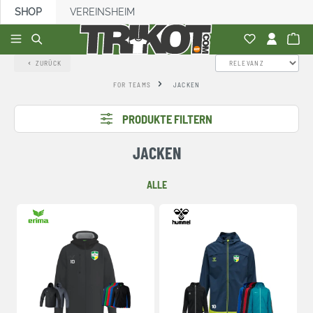
SHOP
VEREINSHEIM
alt springen
ZURÜCK
FOR TEAMS
JACKEN
PRODUKTE FILTERN
JACKEN
ALLE