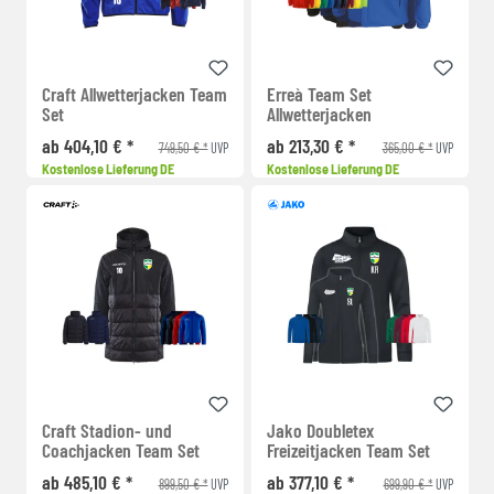
Craft Allwetterjacken Team
Erreà Team Set
Set
Allwetterjacken
ab 404,10 € *
ab 213,30 € *
749,50 € *
365,00 € *
UVP
UVP
Kostenlose Lieferung DE
Kostenlose Lieferung DE
Craft Stadion- und
Jako Doubletex
Coachjacken Team Set
Freizeitjacken Team Set
ab 485,10 € *
ab 377,10 € *
899,50 € *
699,90 € *
UVP
UVP