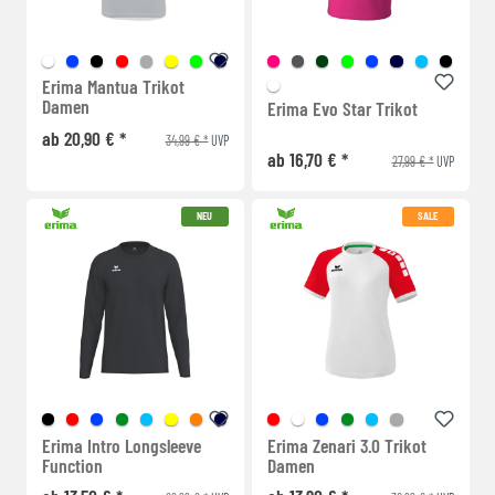
Erima Mantua Trikot
Damen
Erima Evo Star Trikot
ab 20,90 € *
34,99 € *
UVP
ab 16,70 € *
27,99 € *
UVP
NEU
SALE
Erima Intro Longsleeve
Erima Zenari 3.0 Trikot
Function
Damen