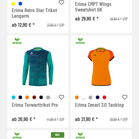
Erima CMPT Wings
Sweatshirt GK
Erima Retro Star Trikot
Langarm
ab 29,90 € *
49,99 € *
UVP
ab 12,90 € *
21,99 € *
UVP
Erima Torwarttrikot Pro
Erima Zenari 3.0 Tanktop
ab 26,90 € *
ab 21,90 € *
44,99 € *
36,99 € *
UVP
UVP
NEU