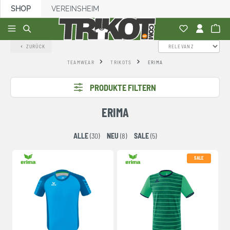
SHOP
VEREINSHEIM
alt springen
ZURÜCK
TEAMWEAR
TRIKOTS
ERIMA
PRODUKTE FILTERN
ERIMA
ALLE
(30)
NEU
(8)
SALE
(5)
SALE