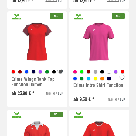
ab 13,50 € *
ab 13,90 € *
22,99 € *
36,99 € *
UVP
UVP
NEU
NEU
Erima Wings Tank Top
Function Damen
Erima Intro Shirt Function
ab 23,90 € *
39,99 € *
UVP
ab 9,50 € *
15,99 € *
UVP
NEU