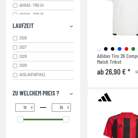
ADIDAS - TIRO 24
ADIDAS - TIRO 25
ADIDAS - TIRO 26
LAUFZEIT
2026
2027
Adidas Tiro 26 Compe
2028
Match Trikot
2029
ab 26,90 € *
45
AUSLAUFARTIKEL
ZU WELCHEM PREIS ?
€
€