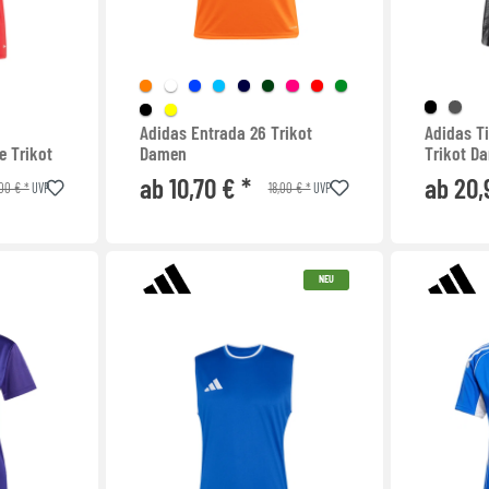
Adidas Entrada 26 Trikot
Adidas T
e Trikot
Damen
Trikot D
ab 10,70 € *
ab 20,
00 € *
18,00 € *
UVP
UVP
NEU