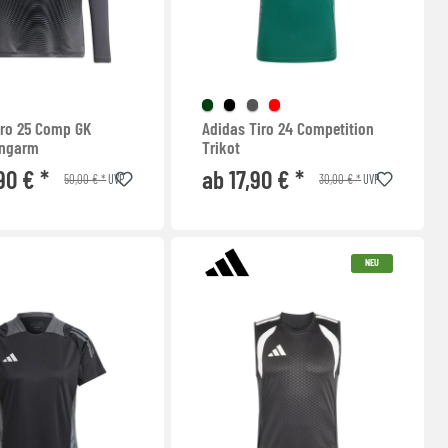
iro 25 Comp GK
Adidas Tiro 24 Competition
angarm
Trikot
90 € *
ab 17,90 € *
50,00 € *
30,00 € *
UVP
UVP
NEU