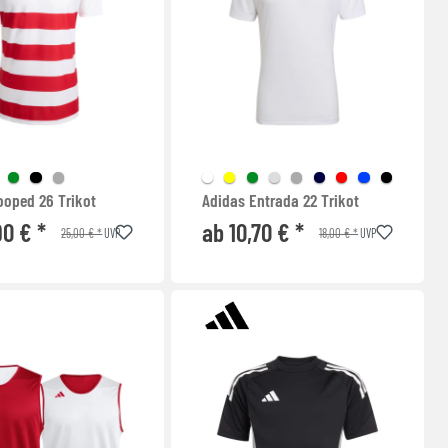
ooped 26 Trikot
Adidas Entrada 22 Trikot
90 € *
ab 10,70 € *
25,00 € *
18,00 € *
UVP
UVP