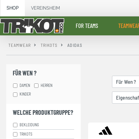
springen
Zur Hauptnavigation springen
SHOP
VEREINSHEIM
FOR TEAMS
TEAMWEA
TEAMWEAR
TRIKOTS
ADIDAS
FÜR WEN ?
Für Wen ?
DAMEN
HERREN
KINDER
Eigenschaf
WELCHE PRODUKTGRUPPE?
BEKLEIDUNG
TRIKOTS