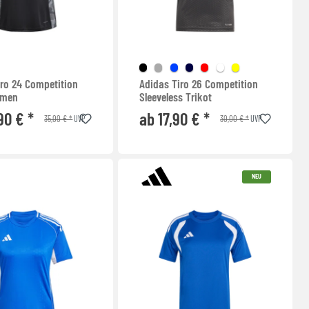
iro 24 Competition
Adidas Tiro 26 Competition
amen
Sleeveless Trikot
90 € *
ab 17,90 € *
35,00 € *
30,00 € *
UVP
UVP
NEU