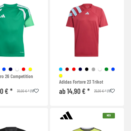
iro 26 Competition
Adidas Fortore 23 Trikot
90 € *
ab 14,90 € *
30,00 € *
25,00 € *
UVP
UVP
NEU