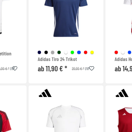
tition
Adidas Tiro 24 Trikot
Adidas H
ab 11,90 € *
ab 14,
,00 € *
20,00 € *
UVP
UVP