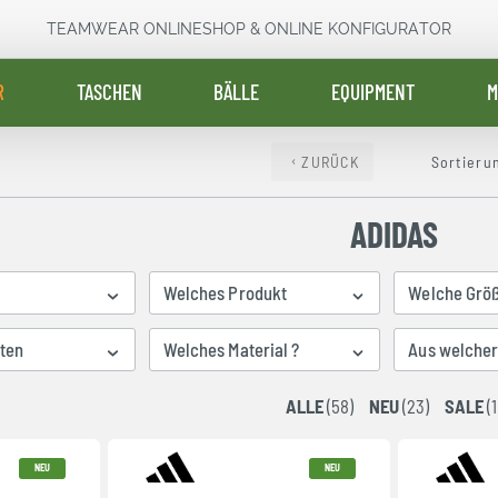
TEAMWEAR ONLINESHOP & ONLINE KONFIGURATOR
R
TASCHEN
BÄLLE
EQUIPMENT
M
ZURÜCK
Sortieru
ADIDAS
Welches Produkt
Welche Grö
ten
Welches Material ?
Aus welcher 
ALLE
(58)
NEU
(23)
SALE
(1
NEU
NEU