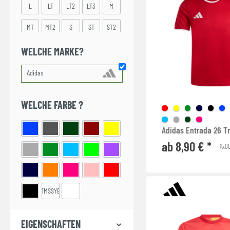
L
LT
LT2
LT3
M
MT
MT2
S
ST
ST2
XL
XLT
XLT2
XLT3
XS
WELCHE MARKE?
XXL
XXLT
XXS
WELCHE FARBE ?
Adidas Entrada 26 Tr
ab 8,90 € *
15,0
TMSSYE
EIGENSCHAFTEN