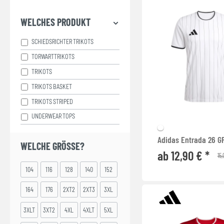
WELCHES PRODUKT
SCHIEDSRICHTER TRIKOTS
TORWARTTRIKOTS
TRIKOTS
TRIKOTS BASKET
TRIKOTS STRIPED
UNDERWEAR TOPS
Adidas Entrada 26 GF
WELCHE GRÖSSE?
ab 12,90 € *
15,
104
116
128
140
152
164
176
2XT2
2XT3
3XL
3XLT
3XT2
4XL
4XLT
5XL