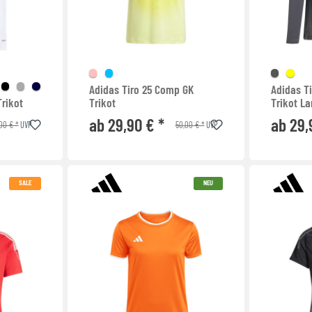
Adidas Tiro 25 Comp GK
Adidas T
rikot
Trikot
Trikot L
ab 29,90 € *
ab 29,
00 € *
50,00 € *
UVP
UVP
SALE
NEU