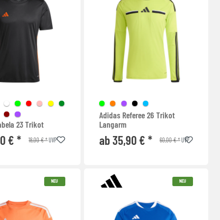
Adidas Referee 26 Trikot
bela 23 Trikot
Langarm
70 € *
ab 35,90 € *
18,00 € *
60,00 € *
UVP
UVP
NEU
NEU