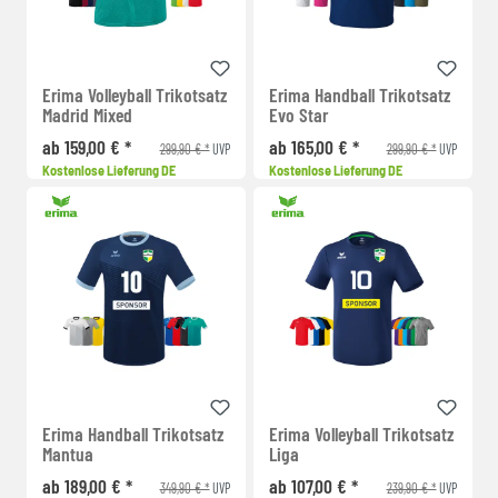
Erima Volleyball Trikotsatz
Erima Handball Trikotsatz
Madrid Mixed
Evo Star
ab 159,00 € *
ab 165,00 € *
299,90 € *
299,90 € *
UVP
UVP
Kostenlose Lieferung DE
Kostenlose Lieferung DE
Erima Handball Trikotsatz
Erima Volleyball Trikotsatz
Mantua
Liga
ab 189,00 € *
ab 107,00 € *
349,90 € *
239,90 € *
UVP
UVP