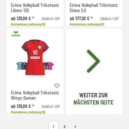
Erima Volleyball Trikotsatz
Erima Volleyball Trikotsatz
Libero 125
Siena 3.0
ab 135,00 € *
ab 177,30 € *
249,90 € *
329,90 € *
UVP
UVP
Kostenlose Lieferung DE
Kostenlose Lieferung DE
Erima Volleyball Trikotsatz
WEITER ZUR
Wings Damen
NÄCHSTEN SEITE
ab 135,00 € *
249,90 € *
UVP
Kostenlose Lieferung DE
1
2