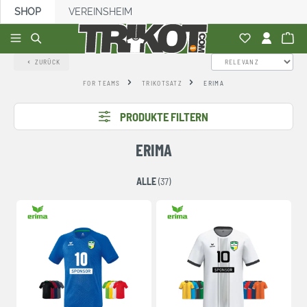
SHOP
VEREINSHEIM
alt springen
ZURÜCK
FOR TEAMS
TRIKOTSATZ
ERIMA
PRODUKTE FILTERN
ERIMA
ALLE
(37)