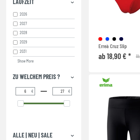
LAUFZEIT
JOMA - OLIMPIA
2026
MIZUNO - HIGH-KYU
2027
PUMA - TEAMGOAL
2028
STANNO - FUNCTIONALS
2029
Erreà Cruz Slip
2031
ab 18,90 € *
32
Show More
ZU WELCHEM PREIS ?
€
€
ALLE | NEU | SALE