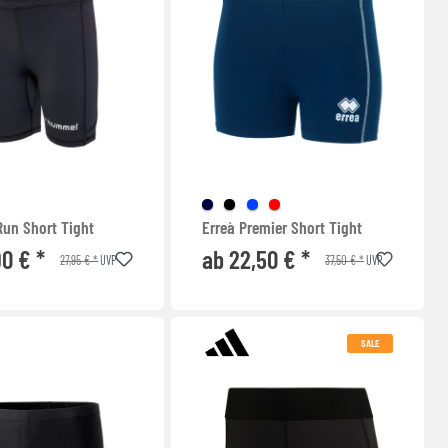
un Short Tight
Erreà Premier Short Tight
90 € *
ab 22,50 € *
27,95 € *
37,50 € *
UVP
UVP
SALE