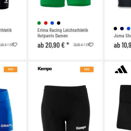
thletik
Erima Racing Leichtathletik
Hotpants Damen
Joma Sho
ab 20,90 € *
ab 10,
,99 € *
39,99 € *
UVP
UVP
SALE
SALE