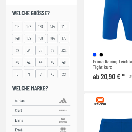
WELCHE GRÖSSE?
116
122
128
134
140
146
152
158
164
176
32
34
36
38
3XL
Erima Racing Leichta
40
42
44
46
48
Tight kurz
ab 20,90 € *
L
M
S
XL
XS
39
XXL
XXS
WELCHE MARKE?