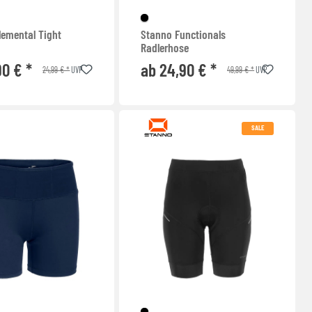
lemental Tight
Stanno Functionals
Radlerhose
90 € *
ab 24,90 € *
24,99 € *
49,99 € *
UVP
UVP
SALE