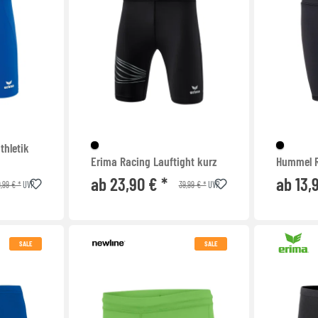
thletik
Erima Racing Lauftight kurz
Hummel R
ab 23,90 € *
ab 13,
,99 € *
39,99 € *
UVP
UVP
SALE
SALE