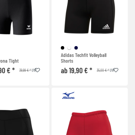
Adidas Techfit Volleyball
rona Tight
Shorts
90 € *
ab 19,90 € *
39,99 € *
35,00 € *
UVP
UVP