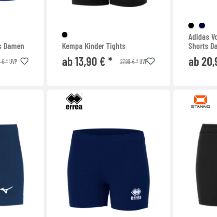
Adidas Vo
ts Damen
Kempa Kinder Tights
Shorts D
ab 13,90 € *
ab 20,
5 € *
27,99 € *
UVP
UVP