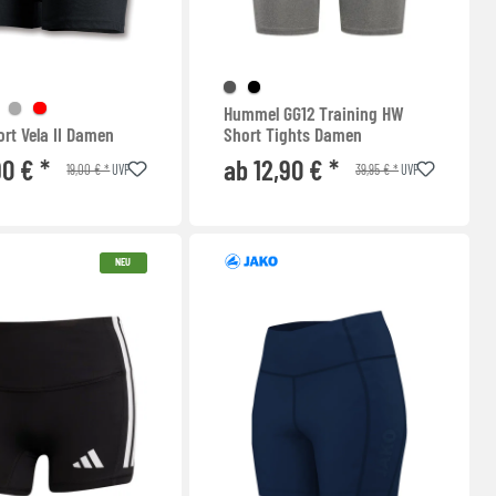
Hummel GG12 Training HW
rt Vela II Damen
Short Tights Damen
90 € *
ab 12,90 € *
19,00 € *
39,95 € *
UVP
UVP
NEU