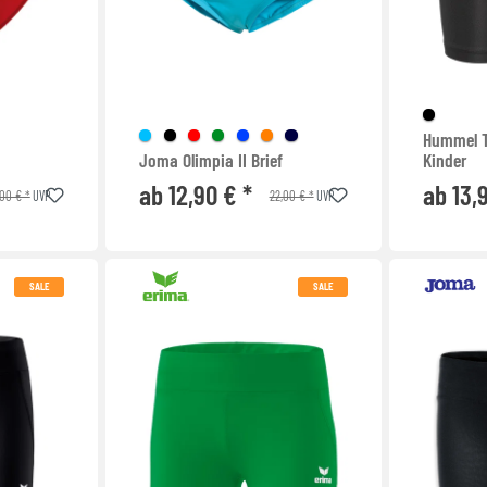
Hummel T
Joma Olimpia II Brief
Kinder
ab 12,90 € *
ab 13,
,00 € *
22,00 € *
UVP
UVP
SALE
SALE