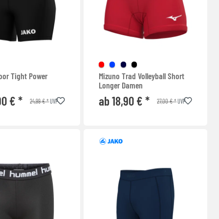
oor Tight Power
Mizuno Trad Volleyball Short
Longer Damen
90 € *
ab 18,90 € *
24,99 € *
27,00 € *
UVP
UVP