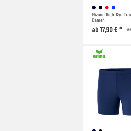
Mizuno High-Kyu Tra
Damen
ab 17,90 € *
25,