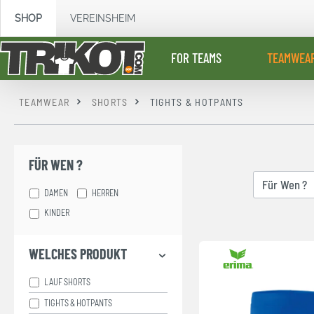
springen
Zur Hauptnavigation springen
SHOP
VEREINSHEIM
FOR TEAMS
TEAMWEA
TEAMWEAR
SHORTS
TIGHTS & HOTPANTS
FÜR WEN ?
Für Wen ?
DAMEN
HERREN
KINDER
WELCHES PRODUKT
LAUF SHORTS
TIGHTS & HOTPANTS