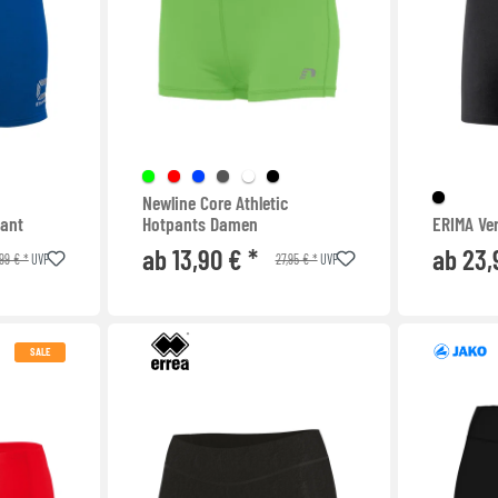
Newline Core Athletic
pant
Hotpants Damen
ERIMA Ve
ab 13,90 € *
ab 23,
99 € *
27,95 € *
UVP
UVP
SALE