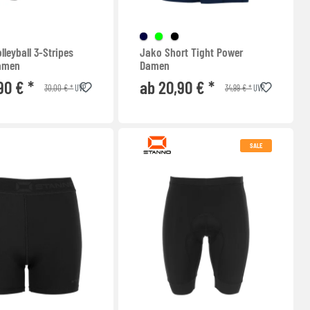
lleyball 3-Stripes
Jako Short Tight Power
amen
Damen
90 € *
ab 20,90 € *
30,00 € *
34,99 € *
UVP
UVP
SALE