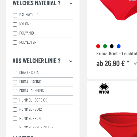
WELCHES MATERIAL ?
BAUMWOLLE
NYLON
POLYAMID
POLYESTER
Erima Brief - Leichta
AUS WELCHER LINIE ?
ab 26,90 € *
44
CRAFT - SQUAD
ERIMA - RACING
ERIMA - RUNNING
HUMMEL - CORE XK
HUMMEL - GG12
HUMMEL - RUN
HUMMEL - SPORTSTYLE
JAKO - POWER