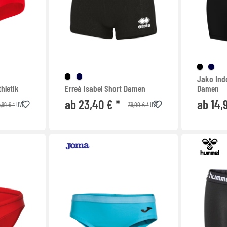
Jako Ind
thletik
Erreà Isabel Short Damen
Damen
ab 23,40 € *
ab 14,
,99 € *
39,00 € *
UVP
UVP