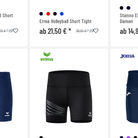
d Short
Stanno E
Erreà Volleyball Short Tight
Damen
ab 21,50 € *
ab 14,
00 € *
36,00 € *
UVP
UVP