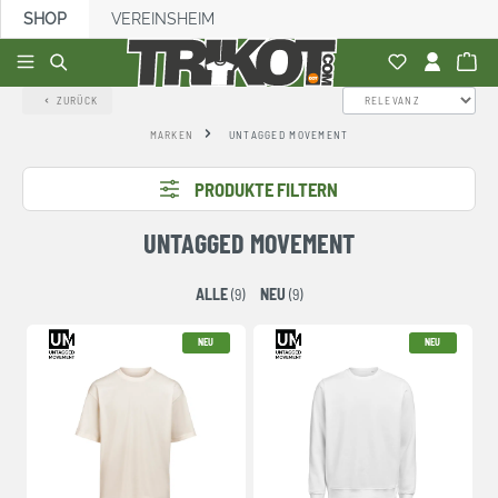
SHOP
VEREINSHEIM
alt springen
ZURÜCK
MARKEN
UNTAGGED MOVEMENT
PRODUKTE FILTERN
UNTAGGED MOVEMENT
ALLE
(9)
NEU
(9)
NEU
NEU