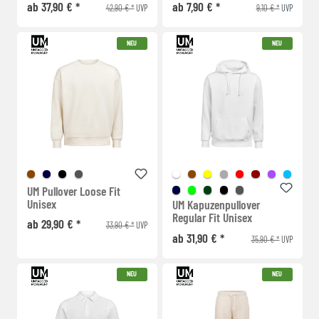
ab 37,90 € *
ab 7,90 € *
42,90 € *
9,10 € *
UVP
UVP
NEU
NEU
UM Pullover Loose Fit
Unisex
UM Kapuzenpullover
Regular Fit Unisex
ab 29,90 € *
33,90 € *
UVP
ab 31,90 € *
35,90 € *
UVP
NEU
NEU