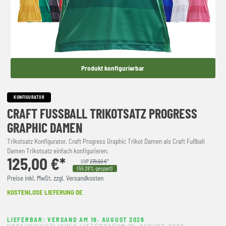
Produkt konfigurierbar
KONFIGURATOR
CRAFT FUSSBALL TRIKOTSATZ PROGRESS G
RAPHIC DAMEN
Trikotsatz Konfigurator. Craft Progress Graphic Trikot Damen als Craft Fußball
Damen Trikotsatz einfach konfigurieren.
125,00 €*
UVP
279,50 €
*
(55.28% gespart)
Preise inkl. MwSt. zzgl. Versandkosten
KOSTENLOSE LIEFERUNG DE
LIEFERBAR: VERSAND AM 16. AUGUST 2026