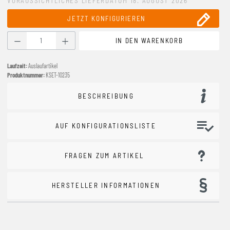
VORAUSSICHTLICHES LIEFERDATUM 18. AUGUST 2026
JETZT KONFIGURIEREN
Produkt Anzahl: Gib den gewünschten Wert ein oder benutze
IN DEN WARENKORB
Laufzeit:
Auslaufartikel
Produktnummer:
KSET-10235
BESCHREIBUNG
AUF KONFIGURATIONSLISTE
FRAGEN ZUM ARTIKEL
HERSTELLER INFORMATIONEN